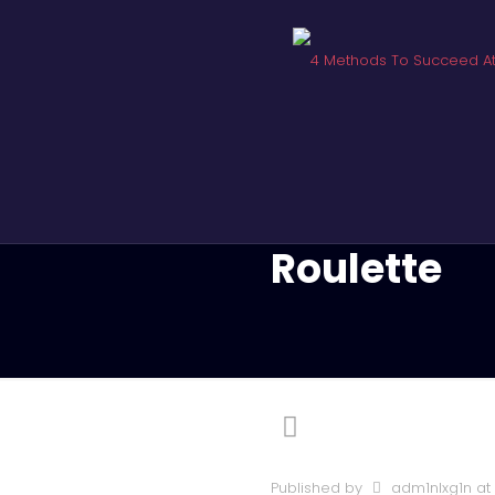
4 Methods 
Roulette
Published by
adm1nlxg1n
at