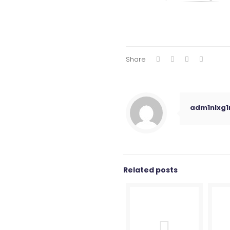
Share
adm1nlxg1
Related posts