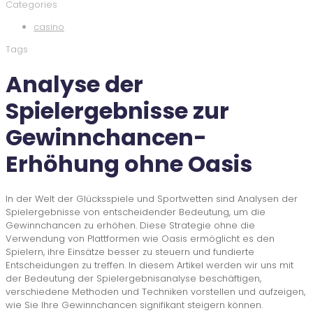
Categories
casino
Tags
Analyse der
Spielergebnisse zur
Gewinnchancen-
Erhöhung ohne Oasis
In der Welt der Glücksspiele und Sportwetten sind Analysen der
Spielergebnisse von entscheidender Bedeutung, um die
Gewinnchancen zu erhöhen. Diese Strategie ohne die
Verwendung von Plattformen wie Oasis ermöglicht es den
Spielern, ihre Einsätze besser zu steuern und fundierte
Entscheidungen zu treffen. In diesem Artikel werden wir uns mit
der Bedeutung der Spielergebnisanalyse beschäftigen,
verschiedene Methoden und Techniken vorstellen und aufzeigen,
wie Sie Ihre Gewinnchancen signifikant steigern können.