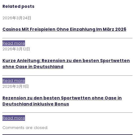
Related posts
2026年3月24日
Casinos Mit Freispielen Ohne Einzahlung Im März 2026
Read more
2026年3月12日
Kurze Anleitung: Rezension zu den besten Sportwetten
ohne Oase in Deutschland
Read more
2026年3月11日
Rezension zu den besten Sportwetten ohne Oase in
Deutschland inklusive Bonus
Read more
Comments are closed.