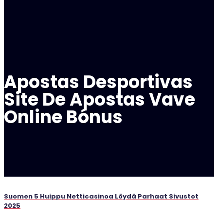
Apostas Desportivas
Site De Apostas Vave
Online Bónus
Suomen 5 Huippu Netticasinoa Löydä Parhaat Sivustot
2025