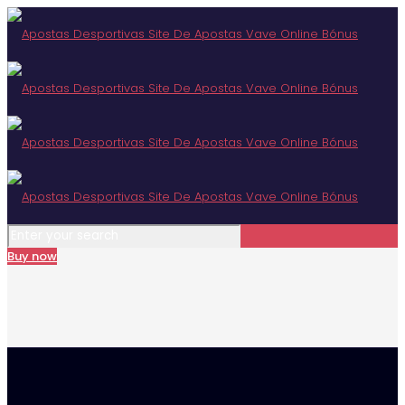
Buy now