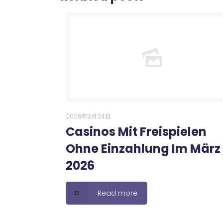
2026年3月24日
Casinos Mit Freispielen
Ohne Einzahlung Im März
2026
Read more