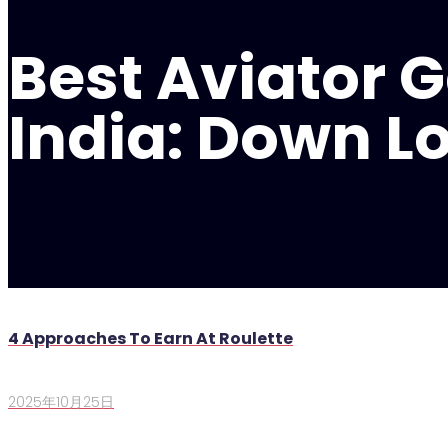
Best Aviator 
India: Down L
4 Approaches To Earn At Roulette
2025年10月25日