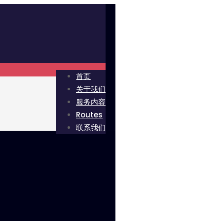
首页
关于我们
服务内容
Routes
联系我们