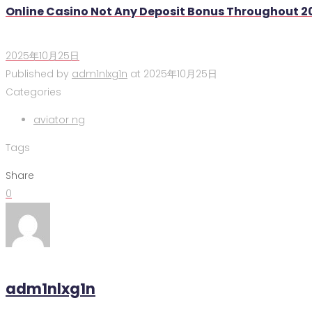
Online Casino Not Any Deposit Bonus Throughout 2
2025年10月25日
Published by
adm1nlxg1n
at
2025年10月25日
Categories
aviator ng
Tags
Share
0
adm1nlxg1n