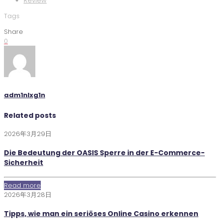
Review
Tags
Share
0
adm1nlxg1n
Related posts
2026年3月29日
Die Bedeutung der OASIS Sperre in der E-Commerce-
Sicherheit
Read more
2026年3月28日
Tipps, wie man ein seriöses Online Casino erkennen