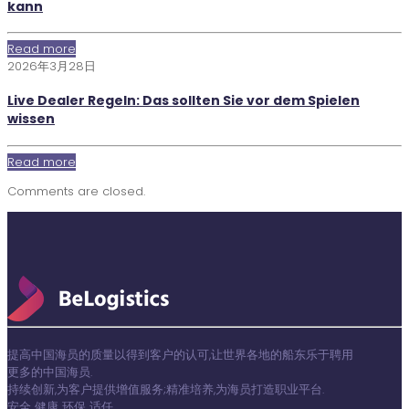
kann
Read more
2026年3月28日
Live Dealer Regeln: Das sollten Sie vor dem Spielen
wissen
Read more
Comments are closed.
提高中国海员的质量以得到客户的认可,让世界各地的船东乐于聘用
更多的中国海员.
持续创新,为客户提供增值服务;精准培养,为海员打造职业平台.
安全 健康 环保 适任.