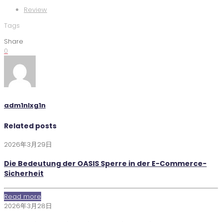
Review
Tags
Share
0
adm1nlxg1n
Related posts
2026年3月29日
Die Bedeutung der OASIS Sperre in der E-Commerce-
Sicherheit
Read more
2026年3月28日