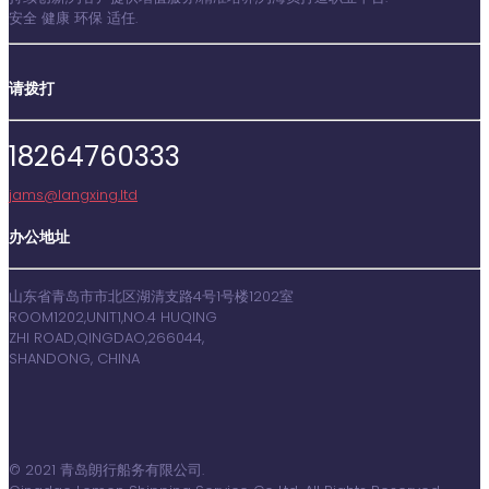
安全 健康 环保 适任.
请拨打
18264760333
jams@langxing.ltd
办公地址
山东省青岛市市北区湖清支路4号1号楼1202室
ROOM1202,UNIT1,NO.4 HUQING
ZHI ROAD,QINGDAO,266044,
SHANDONG, CHINA
© 2021 青岛朗行船务有限公司.