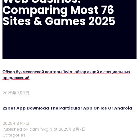
Comparing Most 76
Sites & Games 2025
Обзор букмекерской конторы 1win: обзор акций и специальных
предложений
2025年8月7日
22bet App Download The Particular App On Ios Or Android
2025年8月7日
Published by
adm1nlxg1n
at
2025年8月7日
Categories