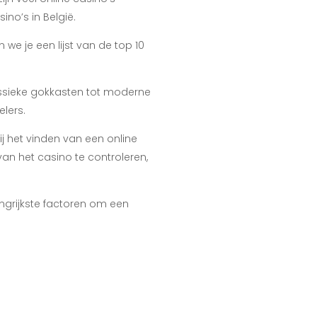
ino’s in België.
we je een lijst van de top 10
lassieke gokkasten tot moderne
elers.
j het vinden van een online
an het casino te controleren,
langrijkste factoren om een