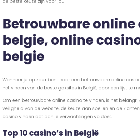
de beste keuze zijn voor jou!
Betrouwbare online c
belgie, online casino
belgie
Wanneer je op zoek bent naar een betrouwbare online casino in B
het vinden van de beste goksites in België, door een lijst te m
Om een betrouwbare online casino te vinden, is het belangrijk
veiligheid van de website, de keuze aan spellen en de klant
casino vinden dat aan je verwachtingen voldoet.
Top 10 casino’s in België