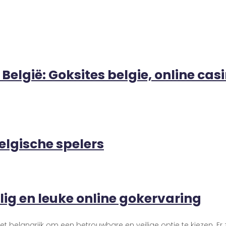
elgië: Goksites belgie, online casin
elgische spelers
lig en leuke online gokervaring
t belangrijk om een betrouwbare en veilige optie te kiezen. Er z