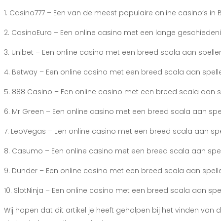
1. Casino777 – Een van de meest populaire online casino’s in 
2. CasinoEuro – Een online casino met een lange geschiedeni
3. Unibet – Een online casino met een breed scala aan spelle
4. Betway – Een online casino met een breed scala aan spelle
5. 888 Casino – Een online casino met een breed scala aan sp
6. Mr Green – Een online casino met een breed scala aan spel
7. LeoVegas – Een online casino met een breed scala aan spel
8. Casumo – Een online casino met een breed scala aan spell
9. Dunder – Een online casino met een breed scala aan spelle
10. SlotNinja – Een online casino met een breed scala aan spe
Wij hopen dat dit artikel je heeft geholpen bij het vinden van 