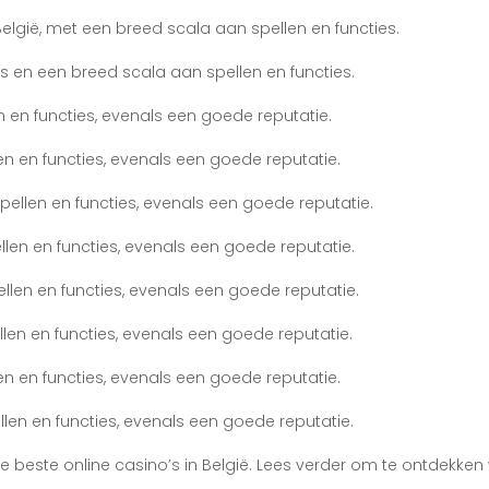
België, met een breed scala aan spellen en functies.
s en een breed scala aan spellen en functies.
n en functies, evenals een goede reputatie.
n en functies, evenals een goede reputatie.
ellen en functies, evenals een goede reputatie.
len en functies, evenals een goede reputatie.
len en functies, evenals een goede reputatie.
en en functies, evenals een goede reputatie.
n en functies, evenals een goede reputatie.
llen en functies, evenals een goede reputatie.
de beste online casino’s in België. Lees verder om te ontdekken 