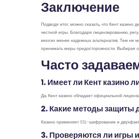
Заключение
Подводя итог, можно сказать, что Кент казино
честной игры. Благодаря лицензированию, рег
многих менее надежных альтернатив. Тем не м
принимать меры предосторожности. Выбирая он
Часто задавае
1. Имеет ли Кент казино
Да, Кент казино обладает официальной лиценз
2. Какие методы защиты 
Казино применяет SSL-шифрование и двухфакт
3. Проверяются ли игры 