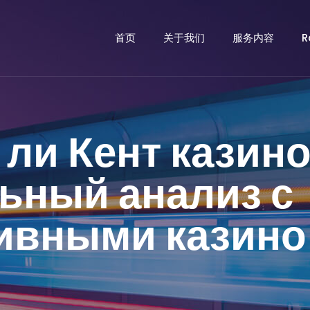
首页
关于我们
服务内容
R
ли Кент казино
ьный анализ с
ивными казино