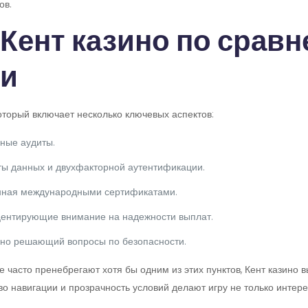
ов.
Кент казино по сравн
ми
оторый включает несколько ключевых аспектов:
ные аудиты.
ы данных и двухфакторной аутентификации.
енная международными сертификатами.
центирующие внимание на надежности выплат.
вно решающий вопросы по безопасности.
ые часто пренебрегают хотя бы одним из этих пунктов, Кент казин
во навигации и прозрачность условий делают игру не только интере