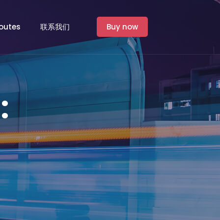
outes
联系我们
Buy now
: