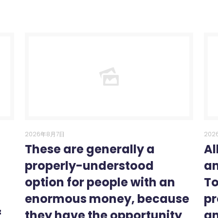
2026年8月7日
202
These are generally a
Al
properly-understood
an
option for people with an
To
enormous money, because
pr
f
they have the opportunity
an