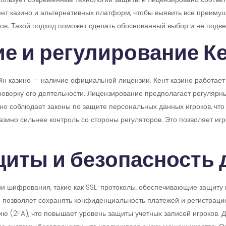
т казино и альтернативных платформ, чтобы выявить все преимуще
ков. Такой подход поможет сделать обоснованный выбор и не подве
е и регулирование Ке
йн казино — наличие официальной лицензии. Кент казино работает
оверку его деятельности. Лицензирование предполагает регулярн
зино соблюдает законы по защите персональных данных игроков, чт
казино сильнее контроль со стороны регуляторов. Это позволяет иг
щиты и безопасность
ии шифрования, такие как SSL-протоколы, обеспечивающие защиту
 позволяет сохранять конфиденциальность платежей и регистра
ю (2FA), что повышает уровень защиты учетных записей игроков. Д