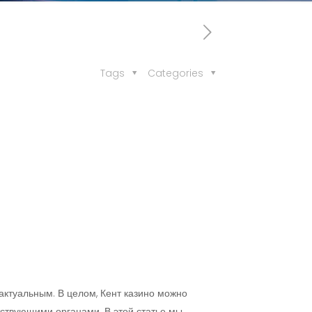
Tags
Categories
 актуальным. В целом, Кент казино можно
тствующими органами. В этой статье мы