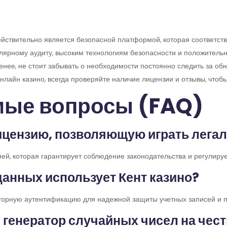
 действительно является безопасной платформой, которая соответс
улярному аудиту, высоким технологиям безопасности и положитель
енее, не стоит забывать о необходимости постоянно следить за о
лайн казино, всегда проверяйте наличие лицензии и отзывы, чтобы
мые вопросы (FAQ)
 лицензию, позволяющую играть лега
ией, которая гарантирует соблюдение законодательства и регулиру
данных использует Кент казино?
орную аутентификацию для надежной защиты учетных записей и п
и генератор случайных чисел на чес