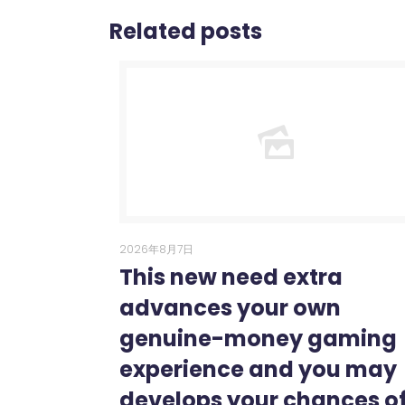
Related posts
2026年8月7日
This new need extra
advances your own
genuine-money gaming
experience and you may
develops your chances o