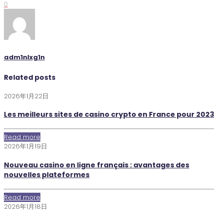
0
adm1nlxg1n
Related posts
2026年1月22日
Les meilleurs sites de casino crypto en France pour 2023
Read more
2026年1月19日
Nouveau casino en ligne français : avantages des
nouvelles plateformes
Read more
2026年1月18日