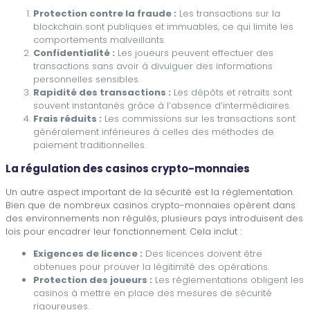
Protection contre la fraude :
Les transactions sur la
blockchain sont publiques et immuables, ce qui limite les
comportements malveillants.
Confidentialité :
Les joueurs peuvent effectuer des
transactions sans avoir à divulguer des informations
personnelles sensibles.
Rapidité des transactions :
Les dépôts et retraits sont
souvent instantanés grâce à l’absence d’intermédiaires.
Frais réduits :
Les commissions sur les transactions sont
généralement inférieures à celles des méthodes de
paiement traditionnelles.
La régulation des casinos crypto-monnaies
Un autre aspect important de la sécurité est la réglementation.
Bien que de nombreux casinos crypto-monnaies opèrent dans
des environnements non régulés, plusieurs pays introduisent des
lois pour encadrer leur fonctionnement. Cela inclut :
Exigences de licence :
Des licences doivent être
obtenues pour prouver la légitimité des opérations.
Protection des joueurs :
Les réglementations obligent les
casinos à mettre en place des mesures de sécurité
rigoureuses.