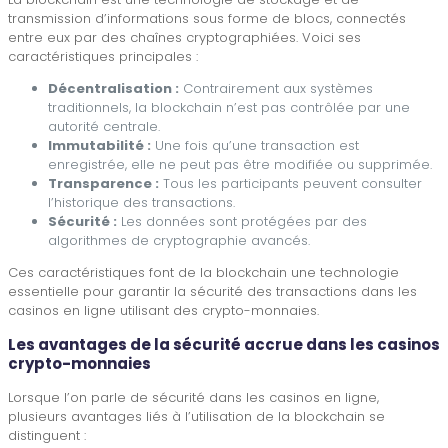
transmission d’informations sous forme de blocs, connectés
entre eux par des chaînes cryptographiées. Voici ses
caractéristiques principales :
Décentralisation :
Contrairement aux systèmes
traditionnels, la blockchain n’est pas contrôlée par une
autorité centrale.
Immutabilité :
Une fois qu’une transaction est
enregistrée, elle ne peut pas être modifiée ou supprimée.
Transparence :
Tous les participants peuvent consulter
l’historique des transactions.
Sécurité :
Les données sont protégées par des
algorithmes de cryptographie avancés.
Ces caractéristiques font de la blockchain une technologie
essentielle pour garantir la sécurité des transactions dans les
casinos en ligne utilisant des crypto-monnaies.
Les avantages de la sécurité accrue dans les casinos
crypto-monnaies
Lorsque l’on parle de sécurité dans les casinos en ligne,
plusieurs avantages liés à l’utilisation de la blockchain se
distinguent :