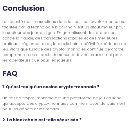
Conclusion
La sécurité des transactions dans les casinos crypto-monnaies,
facilitée par la technologie blockchain, est un atout majeur pour
le secteur des jeux en ligne. En garantissant des protections
contre la fraude, des transactions rapides et des meilleures
pratiques réglementaires, la blockchain redéfinit l’expérience de
jeu. Alors que l’usage des crypto-monnaies continue de croître,
comprendre ces aspects de sécurité devient crucial tant pour
les opérateurs que pour les joueurs.
FAQ
1. Qu’est-ce qu’un casino crypto-monnaie ?
Un casino crypto-monnaie est une plateforme de jeu en ligne
qui accepte des crypto-monnaies comme moyen de paiement
pour les dépôts et les retraits.
2. La blockchain est-elle sécurisée ?