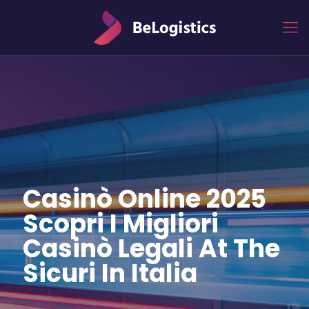
Casinò Online 2025
Scopri I Migliori
Casinò Legali At The
Sicuri In Italia