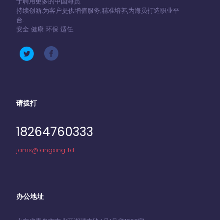
于聘用更多的中国海员.
持续创新,为客户提供增值服务;精准培养,为海员打造职业平
台.
安全 健康 环保 适任.
请拨打
18264760333
jams@langxing.ltd
办公地址