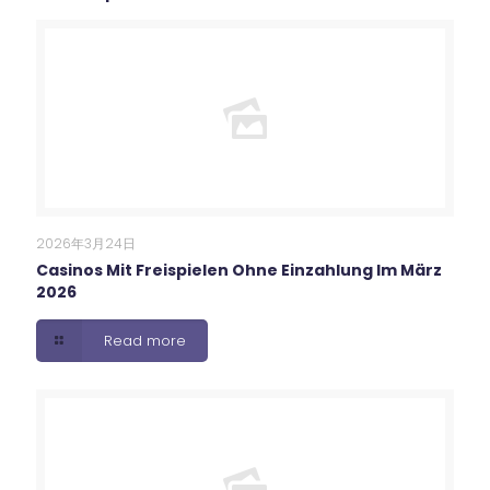
2026年3月24日
Casinos Mit Freispielen Ohne Einzahlung Im März
2026
Read more