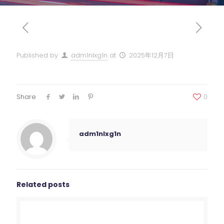
Published by
adm1nlxg1n
at
2025年12月7日
Share
0
adm1nlxg1n
Related posts