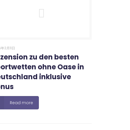
6年3月11日
zension zu den besten
ortwetten ohne Oase in
utschland inklusive
onus
Read more