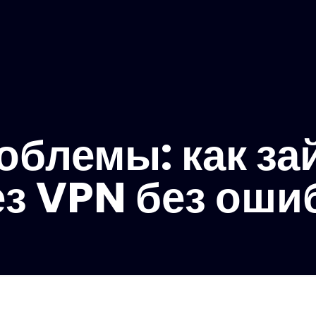
облемы: как за
ез VPN без оши