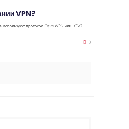
вании VPN?
е используют протокол OpenVPN или IKEv2.
0