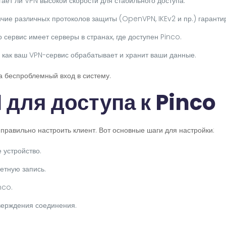
гает ли VPN высокой скорости для стабильного доступа.
чие различных протоколов защиты (OpenVPN, IKEv2 и пр.) гаранти
о сервис имеет серверы в странах, где доступен Pinco.
, как ваш VPN-сервис обрабатывает и хранит ваши данные.
 беспроблемный вход в систему.
для доступа к Pinco
 правильно настроить клиент. Вот основные шаги для настройки:
 устройство.
етную запись.
nco.
верждения соединения.