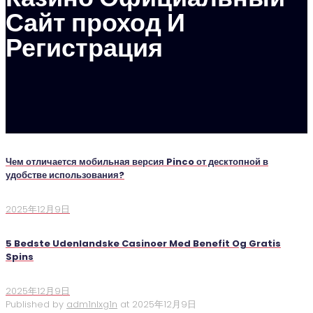
Сайт проход И
Регистрация
Чем отличается мобильная версия Pinco от десктопной в
удобстве использования?
2025年12月9日
5 Bedste Udenlandske Casinoer Med Benefit Og Gratis
Spins
2025年12月9日
Published by
adm1nlxg1n
at
2025年12月9日