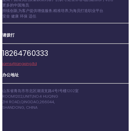
更多的中国海员.
持续创新,为客户提供增值服务;精准培养,为海员打造职业平台.
安全 健康 环保 适任.
请拨打
18264760333
jams@langxing.ltd
办公地址
山东省青岛市市北区湖清支路4号1号楼1202室
ROOM1202,UNIT1,NO.4 HUQING
ZHI ROAD,QINGDAO,266044,
SHANDONG, CHINA