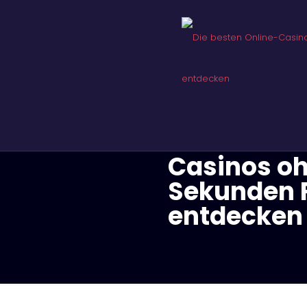
Die besten
Casinos oh
Sekunden 
entdecken