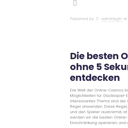
Published by
adm1nlxg1n
at
Die besten 
ohne 5 Seku
entdecken
Die Welt der Online-Casinos bi
Möglichkeiten für Glücksspiel-
interessantes Thema sind die 
Regel anwenden. Diese Regel, 
und den Spieler ausbremst, ist f
werden wir die besten Online-
Einschränkung operieren, und wa