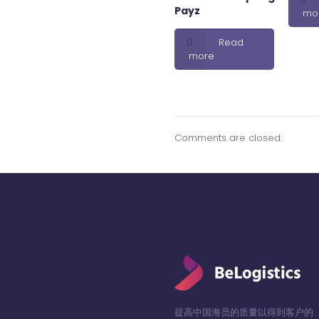
Payz
mo
Read
more
Comments are closed.
提高中国海员的质量以得到客户的