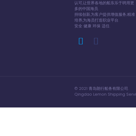
认可,让世界各地的船东乐于聘用更
多的中国海员.
持续创新,为客户提供增值服务;精准
培养,为海员打造职业平台.
安全 健康 环保 适任.
© 2021 青岛朗行船务有限公司.
Qingdao Lemon Shipping Service