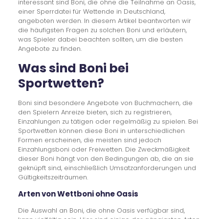
interessant sind Boni, die ohne die Teilnahme an Oasis,
einer Sperrdatei für Wettende in Deutschland,
angeboten werden. In diesem Artikel beantworten wir
die häufigsten Fragen zu solchen Boni und erläutern,
was Spieler dabei beachten sollten, um die besten
Angebote zu finden.
Was sind Boni bei
Sportwetten?
Boni sind besondere Angebote von Buchmachern, die
den Spielern Anreize bieten, sich zu registrieren,
Einzahlungen zu tätigen oder regelmäßig zu spielen. Bei
Sportwetten können diese Boni in unterschiedlichen
Formen erscheinen, die meisten sind jedoch
Einzahlungsboni oder Freiwetten. Die Zweckmäßigkeit
dieser Boni hängt von den Bedingungen ab, die an sie
geknüpft sind, einschließlich Umsatzanforderungen und
Gültigkeitszeiträumen.
Arten von Wettboni ohne Oasis
Die Auswahl an Boni, die ohne Oasis verfügbar sind,