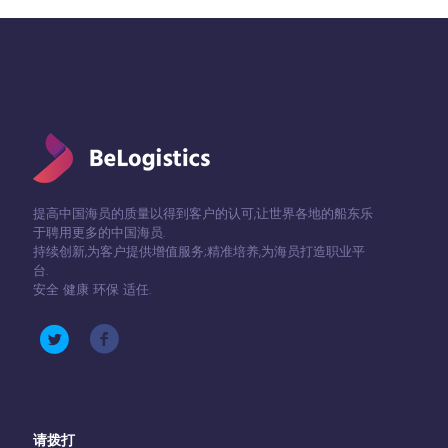
提高中国海员的质量以得到客户的认可,让世界各地的船东乐
于聘用更多的中国海员.
持续创新,为客户提供增值服务;精准培养,为海员打造职业平
台.
安全 健康 环保 适任.
请拨打