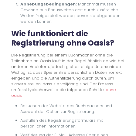
Abhebungsbedingungen:
Manchmal müssen
Gewinne aus Bonuswetten erst durch zusätzliche
Wetten freigespielt werden, bevor sie abgehoben
werden können.
Wie funktioniert die
Registrierung ohne Oasis?
Die Registrierung bei einem Buchmacher ohne die
Teilnahme an Oasis läuft in der Regel ähnlich ab wie bei
anderen Anbietern, jedoch gibt es einige Unterschiede.
Wichtig ist, dass Spieler ihre persönlichen Daten korrekt
eingeben und die Authentifizierung durchlaufen, um
sicherzustellen, dass sie volljährig sind. Der Prozess
umfasst typischerweise die folgenden Schritte:
ohne
oasis
Besuchen der Website des Buchmachers und
Auswahl der Option zur Registrierung.
Ausfüllen des Registrierungsformulars mit
persönlichen Informationen.
Verifizierung der E-Mail-Adresse über einen