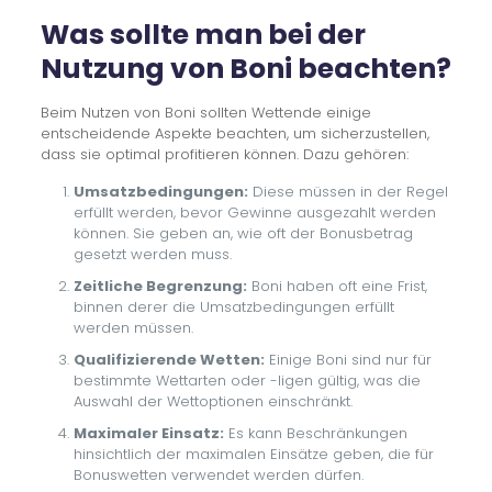
Was sollte man bei der
Nutzung von Boni beachten?
Beim Nutzen von Boni sollten Wettende einige
entscheidende Aspekte beachten, um sicherzustellen,
dass sie optimal profitieren können. Dazu gehören:
Umsatzbedingungen:
Diese müssen in der Regel
erfüllt werden, bevor Gewinne ausgezahlt werden
können. Sie geben an, wie oft der Bonusbetrag
gesetzt werden muss.
Zeitliche Begrenzung:
Boni haben oft eine Frist,
binnen derer die Umsatzbedingungen erfüllt
werden müssen.
Qualifizierende Wetten:
Einige Boni sind nur für
bestimmte Wettarten oder -ligen gültig, was die
Auswahl der Wettoptionen einschränkt.
Maximaler Einsatz:
Es kann Beschränkungen
hinsichtlich der maximalen Einsätze geben, die für
Bonuswetten verwendet werden dürfen.