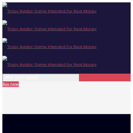
Buy now