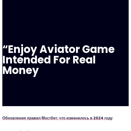
“Enjoy Aviator Game
Intended For Real
Money
Обновления правил Мостбет: что изменилось в 2024 году