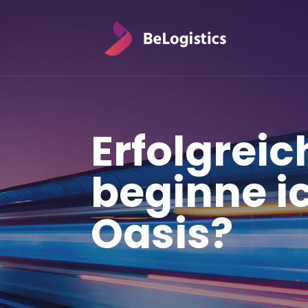
Erfolgreic
beginne i
Oasis?