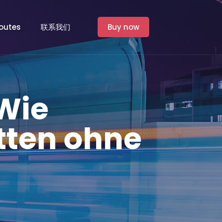
outes
联系我们
Buy now
 Wie
tten ohne