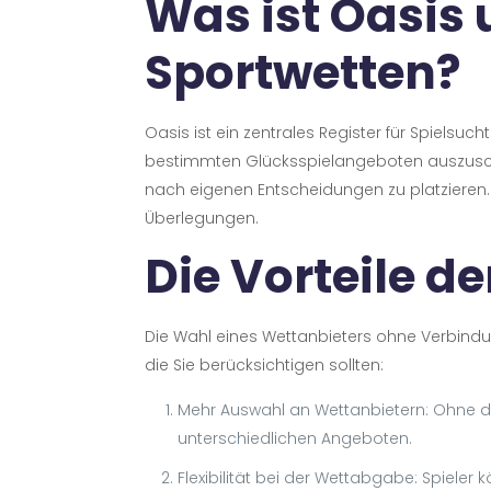
Was ist Oasis 
Sportwetten?
Oasis ist ein zentrales Register für Spielsuc
bestimmten Glücksspielangeboten auszuschli
nach eigenen Entscheidungen zu platzieren. 
Überlegungen.
Die Vorteile d
Die Wahl eines Wettanbieters ohne Verbindun
die Sie berücksichtigen sollten:
Mehr Auswahl an Wettanbietern: Ohne di
unterschiedlichen Angeboten.
Flexibilität bei der Wettabgabe: Spiele