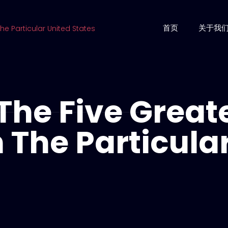
首页
关于我
The Five Great
 The Particula