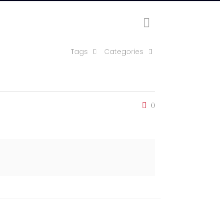
Tags
Categories
0