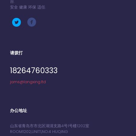
台.
安全 健康 环保 适任.
请拨打
18264760333
jams@langxing.ltd
办公地址
山东省青岛市市北区湖清支路4号1号楼1202室
ROOM1202,UNIT1,NO.4 HUQING