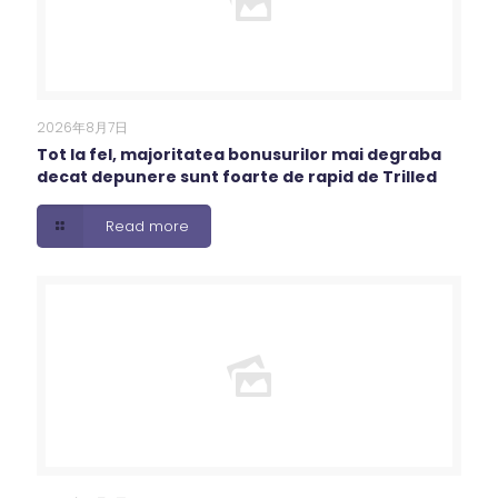
2026年8月7日
Tot la fel, majoritatea bonusurilor mai degraba
decat depunere sunt foarte de rapid de Trilled
Read more