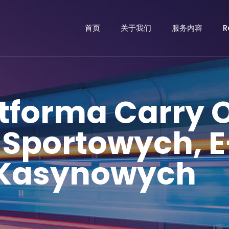
首页
关于我们
服务内容
R
atforma Carry 
Sportowych, E
 Kasynowych