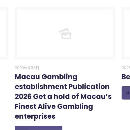
2026年8月6日
202
Macau Gambling
Be
establishment Publication
2026 Get a hold of Macau’s
Finest Alive Gambling
enterprises