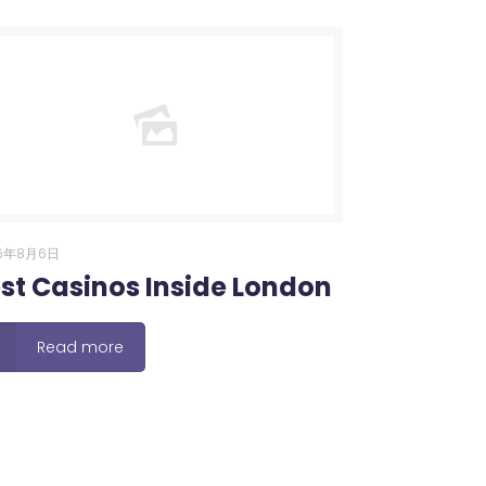
6年8月6日
st Casinos Inside London
Read more