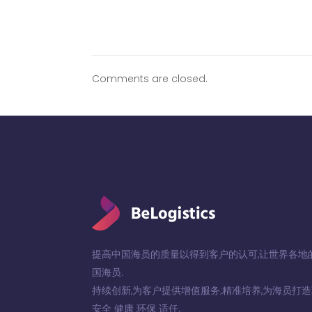
Comments are closed.
提高中国海员的质量以得到客户的认可,让世界各地
国海员.
持续创新,为客户提供增值服务;精准培养,为海员打造
安全 健康 环保 适任.