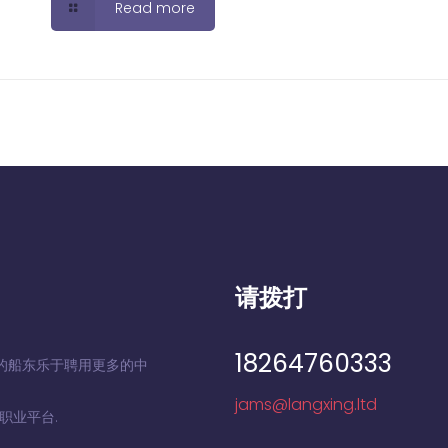
Read more
请拨打
18264760333
的船东乐于聘用更多的中
jams@langxing.ltd
职业平台.