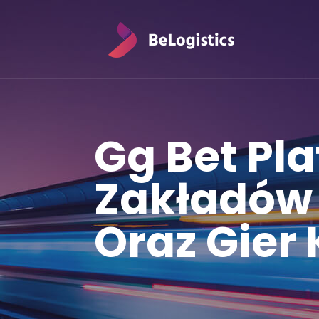
Gg Bet Pl
Zakładów 
Oraz Gier