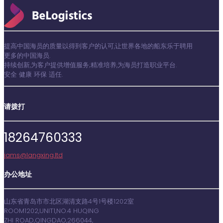
提高中国海员的质量以得到客户的认可,让世界各地的船东乐于聘用
更多的中国海员.
持续创新,为客户提供增值服务;精准培养,为海员打造职业平台.
安全 健康 环保 适任.
请拨打
18264760333
jams@langxing.ltd
办公地址
山东省青岛市市北区湖清支路4号1号楼1202室
ROOM1202,UNIT1,NO.4 HUQING
ZHI ROAD,QINGDAO,266044,