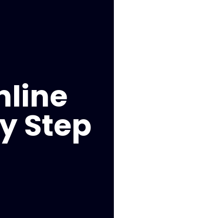
nline
y Step