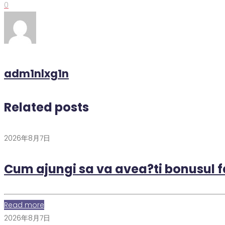
0
adm1nlxg1n
Related posts
2026年8月7日
Cum ajungi sa va avea?ti bonusul 
Read more
2026年8月7日