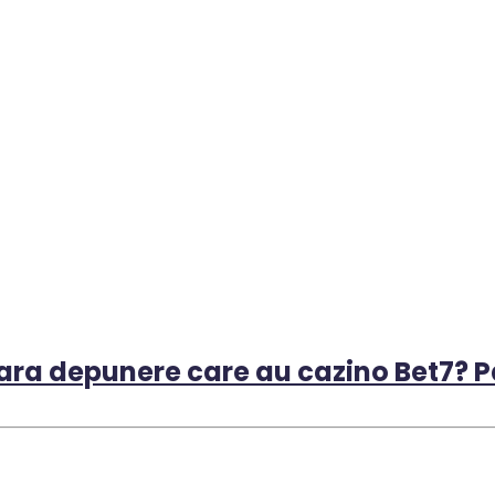
fara depunere care au cazino Bet7? 