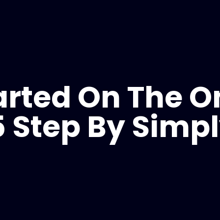
arted On The O
5 Step By Simpl