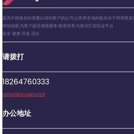
提高中国海员的质量以得到客户的认可,让世界各地的船东乐于聘用更多
持续创新,为客户提供增值服务;精准培养,为海员打造职业平台.
安全 健康 环保 适任.
请拨打
18264760333
jams@langxing.ltd
办公地址