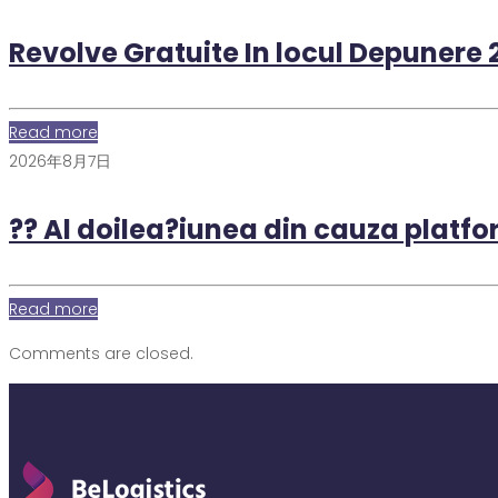
Revolve Gratuite In locul Depunere 2
Read more
2026年8月7日
?? Al doilea?iunea din cauza platf
Read more
Comments are closed.