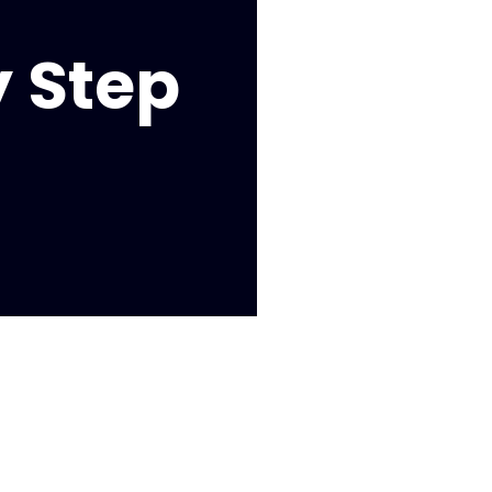
y Step