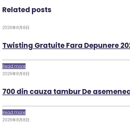
Related posts
2026年8月8日
Twisting Gratuite Fara Depunere 2
Read more
2026年8月8日
700 din cauza tambur De asemenea,
Read more
2026年8月8日