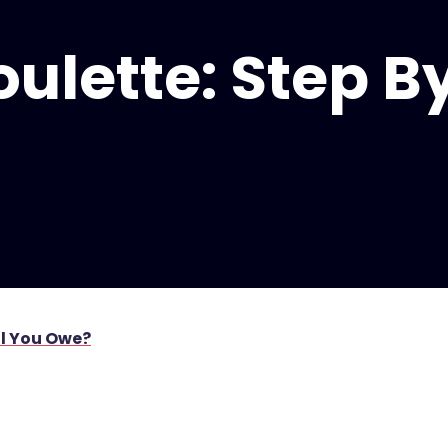
ulette: Step B
l You Owe?