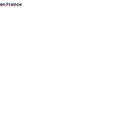
s en France