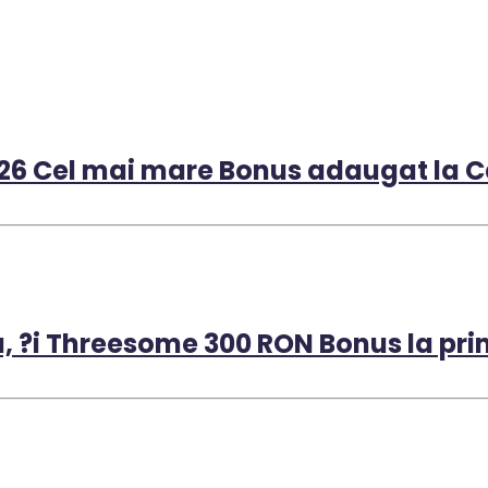
026 Cel mai mare Bonus adaugat la 
 ?i Threesome 300 RON Bonus la pri