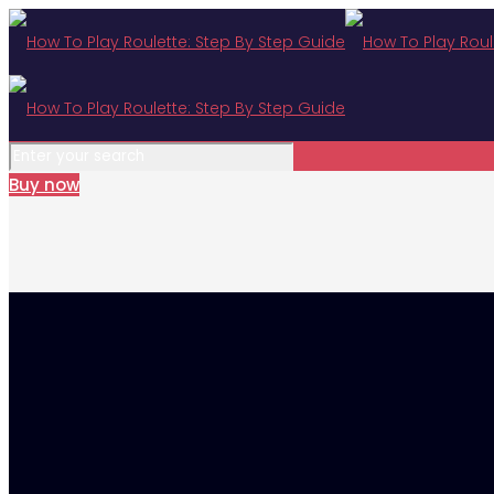
Buy now