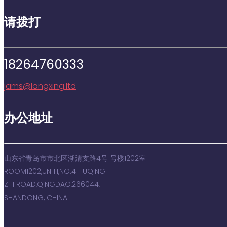
请拨打
18264760333
jams@langxing.ltd
办公地址
山东省青岛市市北区湖清支路4号1号楼1202室
ROOM1202,UNIT1,NO.4 HUQING
ZHI ROAD,QINGDAO,266044,
SHANDONG, CHINA