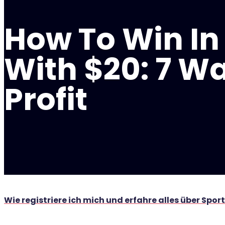
How To Win In
With $20: 7 W
Profit
Wie registriere ich mich und erfahre alles über Spo