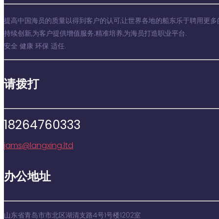
提高中国海员的质量以得到客户的认可,让世界各地的船东乐于聘用更多
持续创新,为客户提供增值服务;精准培养,为海员打造职业平台.
安全 健康 环保 适任.
请拨打
18264760333
jams@langxing.ltd
办公地址
山东省青岛市市北区湖清支路4号1号楼1202室