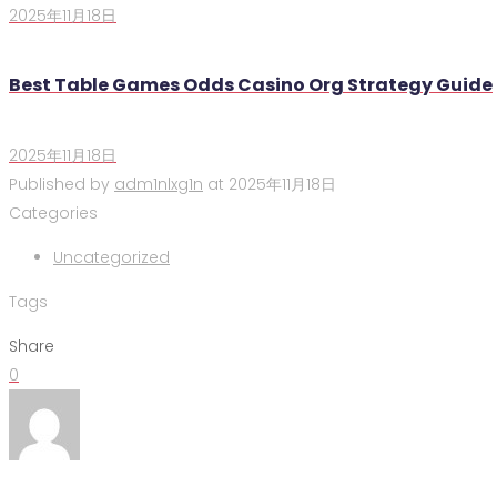
2025年11月18日
Best Table Games Odds Casino Org Strategy Guide
2025年11月18日
Published by
adm1nlxg1n
at
2025年11月18日
Categories
Uncategorized
Tags
Share
0