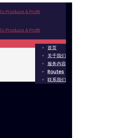
首页
关于我们
服务内容
Routes
联系我们