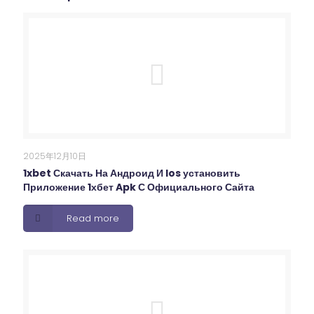
2025年12月10日
1xbet Скачать На Андроид И Ios установить
Приложение 1хбет Apk С Официального Сайта
Read more