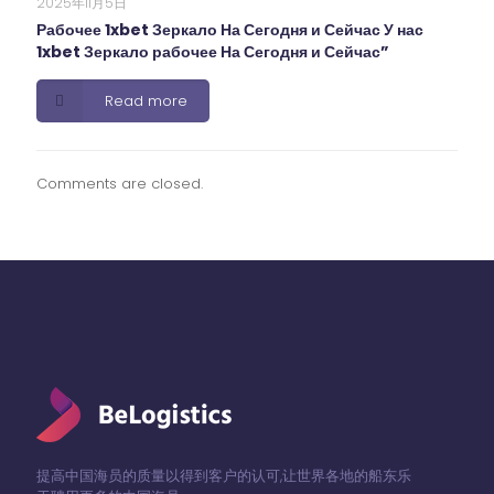
2025年11月5日
Рабочее 1xbet Зеркало На Сегодня и Сейчас У нас
1xbet Зеркало рабочее На Сегодня и Сейчас”
Read more
Comments are closed.
提高中国海员的质量以得到客户的认可,让世界各地的船东乐