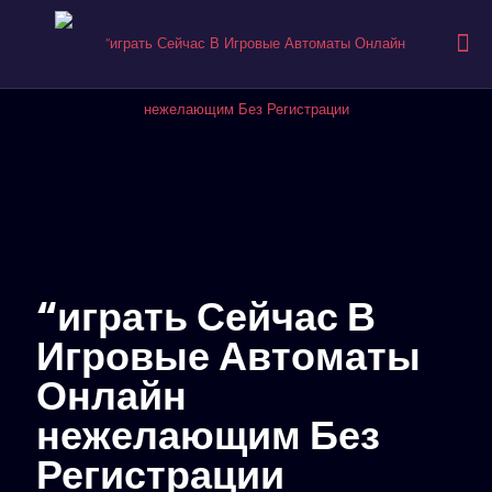
“играть Сейчас В
Игровые Автоматы
Онлайн
нежелающим Без
Регистрации