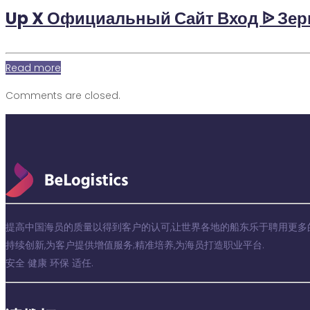
Up X Официальный Сайт Вход ᐉ Зер
Read more
Comments are closed.
提高中国海员的质量以得到客户的认可,让世界各地的船东乐于聘用更多
持续创新,为客户提供增值服务;精准培养,为海员打造职业平台.
安全 健康 环保 适任.