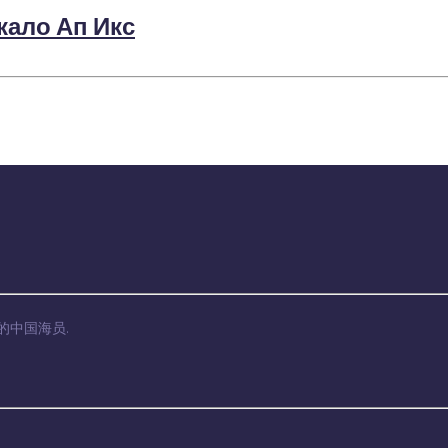
кало Ап Икс
的中国海员.