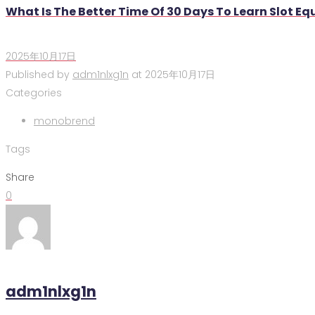
What Is The Better Time Of 30 Days To Learn Slot E
2025年10月17日
Published by
adm1nlxg1n
at
2025年10月17日
Categories
monobrend
Tags
Share
0
adm1nlxg1n