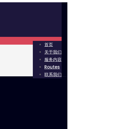
首页
关于我们
服务内容
Routes
联系我们