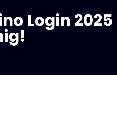
ino Login 2025
nig!