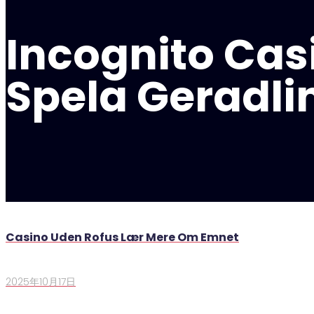
Incognito Cas
Spela Geradli
Casino Uden Rofus Lær Mere Om Emnet
2025年10月17日