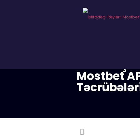
İstifadəçi R
Mostbet A
Təcrübələr