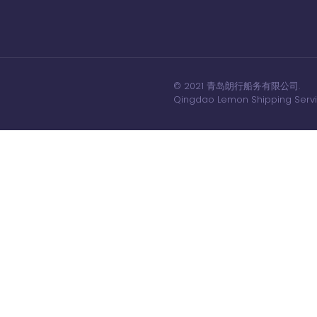
© 2021 青岛朗行船务有限公司.
Qingdao Lemon Shipping Service