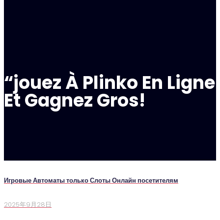
“jouez À Plinko En Ligne
Et Gagnez Gros!
Игровые Автоматы только Слоты Онлайн посетителям
2025年9月28日