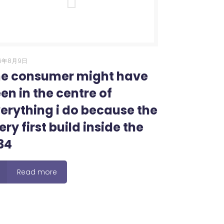
6年8月9日
e consumer might have
en in the centre of
erything i do because the
very first build inside the
34
Read more