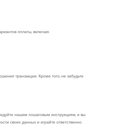
ариантов оплаты, включая:
ршения транзакции. Кроме того, не забудьте
Следуйте нашим пошаговым инструкциям, и вы
ости своих данных и играйте ответственно.