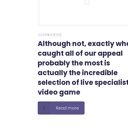
2026年8月9日
Although not, exactly wh
caught all of our appeal
probably the most is
actually the incredible
selection of live specialis
video game
Read more