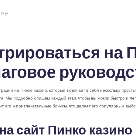
月13日
стрироваться на 
шаговое руководс
рации на Пинко казино, который включает в себя несколько просты
а. Мы подробно опишем каждый этап, чтобы вы могли быстро и легк
т игр и привлекательные бонусы, что делает его популярным выбо
 на сайт Пинко казино