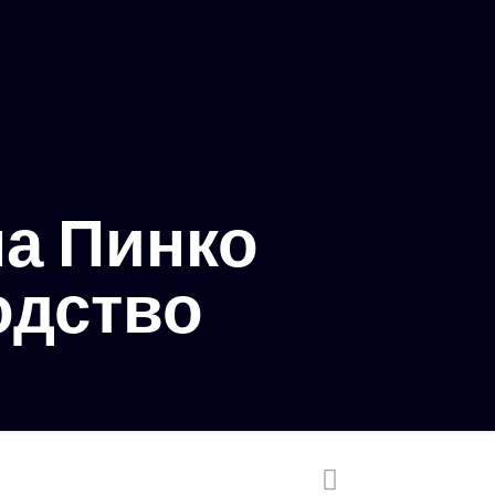
на Пинко
одство