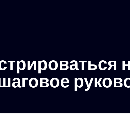
истрироваться 
ошаговое руков