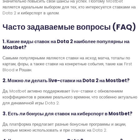
значительно повысить свои шансы на успех. Поэтому Mostbet
является идеальным выбором для тех, кто интересуется ставками на
Dota 2 и киберспорт в целом.
Часто задаваемые вопросы (FAQ)
1. Какие виды ставок на Dota 2 наиболее популярны на
Mostbet?
Самыми популярными являются ставки на исход матча, тоталы по
картам, форы, а также ставки на конкретные события, такие как First
Blood и Рошан.
2. Можно ли делать live-ставки на Dota 2 на Mostbet?
Да, Mostbet активно поддерживает live-ставки с обновлением
коэффициентов в режиме реального времени, что особенно актуально
для динамичной игры Dota 2.
3. Есть ли бонусы для ставок на киберспорт в Mostbet?
Да, платформа предлагает разные бонусные программы и акции,
которые можно использовать и при ставках на Dota 2.