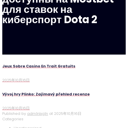
для ставок на
киберспорт Dota 2
Jeux Sobre Casino En Trait Gratuits
2025年10月16日
Vývoj hry Plinko: Zajímavý přehled recenze
2025年10月16日
Published by
adm1nlxg1n
at
2025年10月16日
Categories