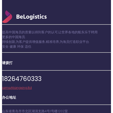
提高中国海员的质量以得到客户的认可,让世界各地的船东乐于聘用
更多的中国海员.
持续创新,为客户提供增值服务;精准培养,为海员打造职业平台.
安全 健康 环保 适任.
请拨打
18264760333
jams@langxing.ltd
办公地址
山东省青岛市市北区湖清支路4号1号楼1202室