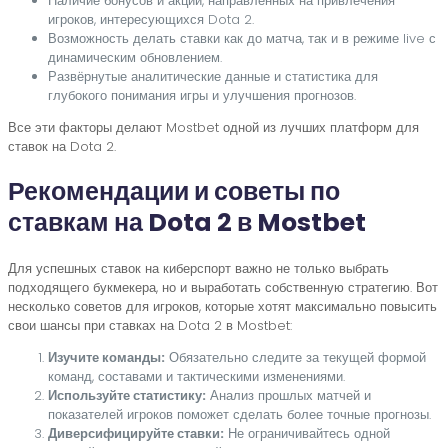
Наличие бонусов и акций, направленных на привлечения
игроков, интересующихся Dota 2.
Возможность делать ставки как до матча, так и в режиме live с
динамическим обновлением.
Развёрнутые аналитические данные и статистика для
глубокого понимания игры и улучшения прогнозов.
Все эти факторы делают Mostbet одной из лучших платформ для
ставок на Dota 2.
Рекомендации и советы по
ставкам на Dota 2 в Mostbet
Для успешных ставок на киберспорт важно не только выбрать
подходящего букмекера, но и выработать собственную стратегию. Вот
несколько советов для игроков, которые хотят максимально повысить
свои шансы при ставках на Dota 2 в Mostbet:
Изучите команды:
Обязательно следите за текущей формой
команд, составами и тактическими изменениями.
Используйте статистику:
Анализ прошлых матчей и
показателей игроков поможет сделать более точные прогнозы.
Диверсифицируйте ставки:
Не ограничивайтесь одной