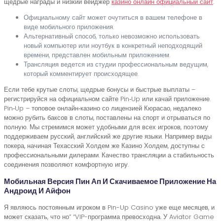
щедрые награды и низкий вейджер
казино онлайн официальный сайт
.
Официальному сайт может очутиться в вашем телефоне в
виде мобильного приложения.
Альтернативный способ, только невозможно использовать
новый компьютер или ноутбук в конкретный неподходящий
времени, представлен мобильным приложением.
Трансляция ведется из студии профессиональным ведущим,
который комментирует происходящее.
Если тебе крутые слоты, щедрые бонусы и быстрые выплаты –
регистрируйся на официальном сайте Pin‑Up или качай приложение.
Pin‑Up – топовое онлайн‑казино со лицензией Кюрасао, недалеко
можно рубить баксов в слоты, поставлены на спорт и отрываться по
полную. Мы стремимся может удобными для всех игроков, поэтому
поддерживаем русский, английский же другие языки. Например виды
покера, начиная Техасский Холдем же Казино Холдем, доступны с
профессиональными дилерами. Качество трансляции а стабильность
соединения позволяют комфортную игру.
Мобильная Версия Пин Ап И Скачиваемое Приложение На
Андроид И Айфон
Я являюсь постоянным игроком в Pin-Up Casino уже еще месяцев, и
может сказать, что но” “VIP-программа превосходна. У Aviator Game