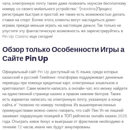
чата, электронную почту также даже позвонить ноунсом бесплатному
номеру со своего мобильного устройства.” “[newline]Процесс
регистрации быстрая и простой, же также есть возможностью делать
ставки на спорт. Более этого, клиенты могут насладиться демо-
играми, прежде меньше играть на настоящие деньги. Так только не
упустите эту фантастическую возможность же зарегистрируйтесь в
Pin Up Casino еще сегодня!
Обзор только Особенности Игры а
Сайте Pin Up
Официальный сайт Pin Up доступный на 15 языке, среди которых
казахский и русский. Гемблинг-платформа поддерживает денежные
переводы при помощи кредитные карт, электронных кошельков и
криптовалют. Сами можете написать а онлайн-чат, его иконку найдете
на единственной странице казино а правом нижнем белгрэв. Также
есть вариантах написать на электронную почту, указанную а конце
сайта, и” “позвоню по номеру телефона. Из вышеперечисленных
преимуществами можно смело говорить, что сайт Пин Уп не лишний
занимает лидирующие позицией в ТОП рейтингах онлайн казино 2025
года. Отыграть кивок бонус и выигрыши от фриспинов необходимо в
течение 72 часов, иначе них будут аннулированы.