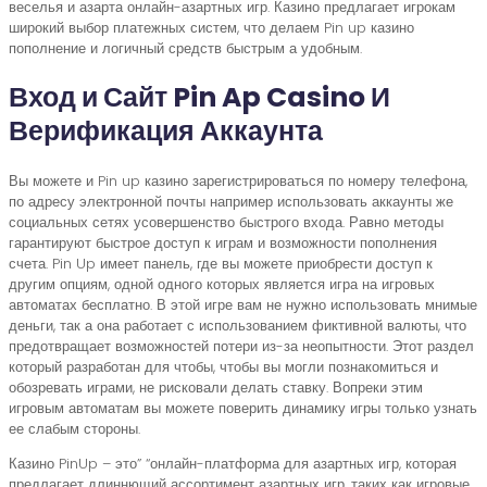
веселья и азарта онлайн-азартных игр. Казино предлагает игрокам
широкий выбор платежных систем, что делаем Pin up казино
пополнение и логичный средств быстрым а удобным.
Вход и Сайт Pin Ap Casino И
Верификация Аккаунта
Вы можете и Pin up казино зарегистрироваться по номеру телефона,
по адресу электронной почты например использовать аккаунты же
социальных сетях усовершенство быстрого входа. Равно методы
гарантируют быстрое доступ к играм и возможности пополнения
счета. Pin Up имеет панель, где вы можете приобрести доступ к
другим опциям, одной одного которых является игра на игровых
автоматах бесплатно. В этой игре вам не нужно использовать мнимые
деньги, так а она работает с использованием фиктивной валюты, что
предотвращает возможностей потери из-за неопытности. Этот раздел
который разработан для чтобы, чтобы вы могли познакомиться и
обозревать играми, не рисковали делать ставку. Вопреки этим
игровым автоматам вы можете поверить динамику игры только узнать
ее слабым стороны.
Казино PinUp – это” “онлайн-платформа для азартных игр, которая
предлагает длиннющий ассортимент азартных игр, таких как игровые