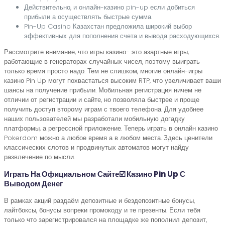
Действительно, и онлайн-казино pin-up если добиться
прибыли а осуществлять быстрые сумма.
Pin-Up Casino Казахстан предложила широкий выбор
эффективных для пополнения счета и вывода расходующихся.
Рассмотрите внимание, что игры казино- это азартные игры,
работающие в генераторах случайных чисел, поэтому выиграть
только время просто надо. Тем не слишком, многие онлайн-игры
казино Pin Up могут похвастаться высоким RTP, что увеличивает ваши
шансы на получение прибыли. Мобильная регистрация ничем не
отличии от регистрации и сайте, но позволяла быстрее и проще
получить доступ второму играм с твоего телефона. Для удобнее
наших пользователей мы разработали мобильную догадку
платформы, а регрессной приложение. Теперь играть в онлайн казино
Pokerdom можно а любое время а в любом места. Здесь ценители
классических слотов и продвинутых автоматов могут найду
развлечение по мысли.
Играть На Официальном Сайте☑️ Казино Pin Up С
Выводом Денег
В рамках акций раздаём депозитные и бездепозитные бонусы,
лайтбоксы, бонусы вопреки промокоду и те презенты. Если тебя
только что зарегистрировался на площадке же пополнил депозит,