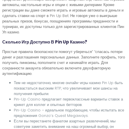
автоматы, настольные игры и опции с живыми дилерами. Кроме
регистрации вы даже сможете играть и игровые автоматы в деньги и
сделать ставки на спорт в Pin Up Bet. Не говоря уже о выигрыше
реальных призов, бонусах, поощрениях программы преданности и
турнирах, их доступны только для зарегистрированных клиентов Пин
Уп казино.
Сколько Игр Доступно В Pin Up Казино?
Простые правила безопасности помогут уберечься” “спасась потери
денег и разглашения персональных данных. Заполните профиль, того
получить пинкоины, пополните счет и начинайте играть. Для
сохранности аккаунта обязательно включите двухфакторную
аутентификацию.
Тем не недостаточно, многие онлайн-игры казино Pin Up быть
похвастаться высоким RTP, что увеличивает мои шансы на
получения прибыли.
Pin-Up Casino предлагает первоклассные варианты ставок а
крикет для коллег и опытных бетторов.
Pin-Up Casino – идеальное подобающее, чтобы испытать все
предложения Gonzo’s Quest Megaways.
Если вы перестанете фанатом азартных развлечений, мы
советуем заметить внимание на наш огромный выбор, он