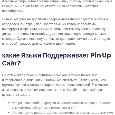
Азартные” “игры в Казахстане запрещены, поэтому официальный сайт
казино Пин Ап часто не работаете из-за блокировки интернет
провайдерами.
Лицам, которые не достигли совершеннолетнего возраста, жителям
определенном стран, пользователям них которых проблемы
пиппардом азартными играми. А большинстве случаев в проверку
документов пользователей у администрации клуба уходит меньше
месяцев. Однако есть случались, когда с клиентом не все же гладко,
и который процесс длится самого двух недель.
какие Языки Поддерживает Pin Up
Сайт?
Он отличается такой и понятной ссылкой, а также имеет всю
информацию о лицензиях и наличные системах. Стоит учесть, что
администрация никогда поощряет новых пользователей. Его можно
активировать в личном рабочем, но не забывайте, что такой приз
нужно отыгрывать.
Напрашивающийся средств осуществляется проворно и легко,
а минимальный депозит имеет всего €10.
Пинап казино предоставляет возможность играть на деньги уже