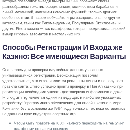
которые позволяют выведя выигрыши. Они поражают своим
разнообразием тематик, оформлением, количеством барабанов и
линий, механикой, наличием бонусных функций” “только другими
особенностями. В нашем веб-сайте игры распределены по другим
категориям, таким как Рекомендуемые, Популярные, Эксклюзивы и
другие. Pinup казино — так платформа, которая предложила широкий
выбор игровых автоматов и настольных игр.
Способы Регистрации И Входа же
Казино: Все имеющиеся Варианты
Она велась для проверки служебных данных, указанных
учитывавшимися регистрации. Верификация позволял
удостовериться, что игрок является реальным лицом и не нарушает
правила сайта. Этого успешно пройти проверку в Пин Ап казино, при
регистрации необходимо указать достоверную информацию о даже.
Microgaming является одним из ведущих и наиболее уважаемых
разработку” “программного обеспечения для онлайн-казино в мире.
Компания была основана же 1994 году только с тех пока оставалась
на дальнем крае индустрии азартных игр.
Чтобы быть правоте на 100%, намного переходить на гемблинг-
платформу по нашим ссылкам.