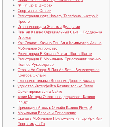
🎯 Pin Up В Цифрах
Спортивные Ставки
Регистрация судя Номеру Телефона: быстро И
Просто
Игры пиппардом Живыми Дилерами
Пин-ап Казино Официальный Сайт – Поддержка
Игроков
Как Скачать Казино Пин Ап а Компьютер Или на
Мобильное Устройство
Регистрация В Казино Pin-up Шаг а Шагом
Регистрация В Мобильном Приложении” “казино:
Полное Руководство
Ставки На Спорт В Пин Ап Бет – Букмекерская
Контора Онлайн
экспериентальные Внесения Денег и Баланс
удобство Интерфейса Казино: только Легко
Ориентироваться а Сайте
такие Методы Оплаты поддерживает Казино
Pinup?
Присоединяйтесь к Онлайн Казино Pin-up!
Мобильная Версия и Приложение
Скачать Мобильное Приложение Pin Up Apk Или
Программу в Пк