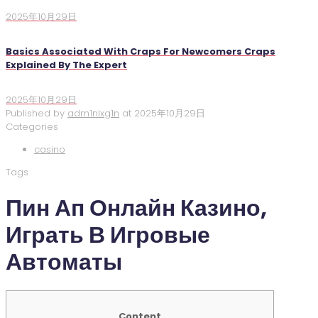
2025年10月29日
Basics Associated With Craps For Newcomers Craps
Explained By The Expert
2025年10月29日
Published by
adm1nlxg1n
at
2025年10月29日
Categories
casino
Tags
Пин Ап Онлайн Казино,
Играть В Игровые
Автоматы
Content