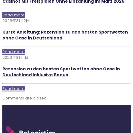
Casinos Mit Freispielen Ohne Einzahlung Im März 2026
Read more
2026年3月12日
Kurze Anleitung: Rezension zu den besten Sportwetten
ohne Oase in Deutschland
Read more
2026年3月11日
Rezension zu den besten Sportwetten ohne Oase in
Deutschland inklusive Bonus
Read more
Comments are closed.