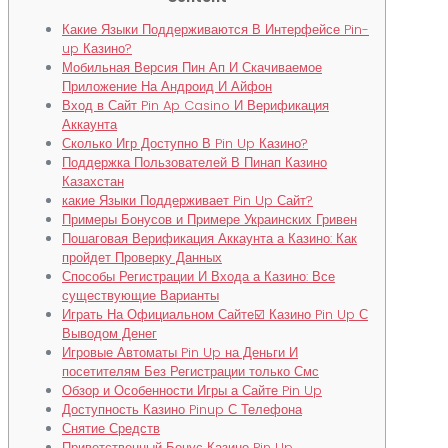
Какие Языки Поддерживаются В Интерфейсе Pin-
up Казино?
Мобильная Версия Пин Ап И Скачиваемое
Приложение На Андроид И Айфон
Вход в Сайт Pin Ap Casino И Верификация
Аккаунта
Сколько Игр Доступно В Pin Up Казино?
Поддержка Пользователей В Пинап Казино
Казахстан
какие Языки Поддерживает Pin Up Сайт?
Примеры Бонусов и Примере Украинских Гривен
Пошаговая Верификация Аккаунта а Казино: Как
пройдет Проверку Данных
Способы Регистрации И Входа а Казино: Все
существующие Варианты
Играть На Официальном Сайте☑️ Казино Pin Up С
Выводом Денег
Игровые Автоматы Pin Up на Деньги И
посетителям Без Регистрации только Смс
Обзор и Особенности Игры а Сайте Pin Up
Доступность Казино Pinup С Телефона
Снятие Средств
Приветственный Бонус Казино Pin Up