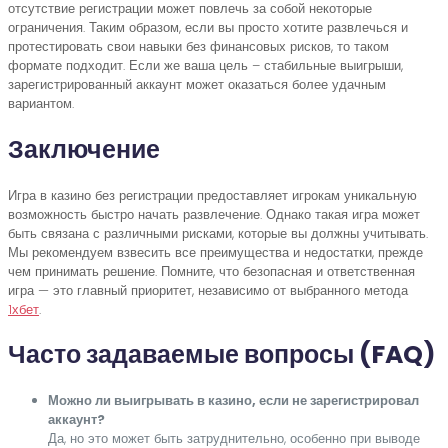
отсутствие регистрации может повлечь за собой некоторые
ограничения. Таким образом, если вы просто хотите развлечься и
протестировать свои навыки без финансовых рисков, то таком
формате подходит. Если же ваша цель – стабильные выигрыши,
зарегистрированный аккаунт может оказаться более удачным
вариантом.
Заключение
Игра в казино без регистрации предоставляет игрокам уникальную
возможность быстро начать развлечение. Однако такая игра может
быть связана с различными рисками, которые вы должны учитывать.
Мы рекомендуем взвесить все преимущества и недостатки, прежде
чем принимать решение. Помните, что безопасная и ответственная
игра — это главный приоритет, независимо от выбранного метода
1хбет
.
Часто задаваемые вопросы (FAQ)
Можно ли выигрывать в казино, если не зарегистрировал
аккаунт?
Да, но это может быть затруднительно, особенно при выводе