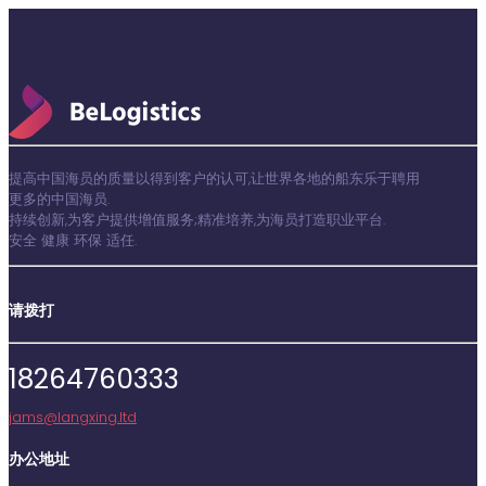
提高中国海员的质量以得到客户的认可,让世界各地的船东乐于聘用
更多的中国海员.
持续创新,为客户提供增值服务;精准培养,为海员打造职业平台.
安全 健康 环保 适任.
请拨打
18264760333
jams@langxing.ltd
办公地址