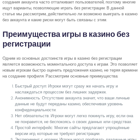
создания аккаунта часто отталкивает пользователей, поэтому многие
ищут варианты, позволяющие играть без регистрации. В данной
статье мы рассмотрим, действительно ли возможно выиграть в казино
без аккаунта и какие риски могут быть связаны с этим.
Преимущества игры в казино без
регистрации
Одним из основных достоинств игры в казино без регистрации
является возможность моментального доступа к играм. Это позволяет
новым игрокам быстро оценить предложения казино, не теряя времени
на создание профиля. Рассмотрим основные преимущества:
Быстрый доступ: Игроки могут сразу же начать игру и
наслаждаться процессом без лишних задержек.
Анонимность: Отсутствие аккаунта значит, что ваши личные
данные не будут переданы казино, обеспечивая уровень
конфиденциальности.
Нет обязательств: Игроки могут легко покинуть игру, если она
не понравится, не беспокоясь о своих данных или средствах.
Простой интерфейс: Многие сайты предлагают упрощённые
версии игр, которые не требуют регистрации.
Эксперимент с играми: Игроки могут пробовать различные игры