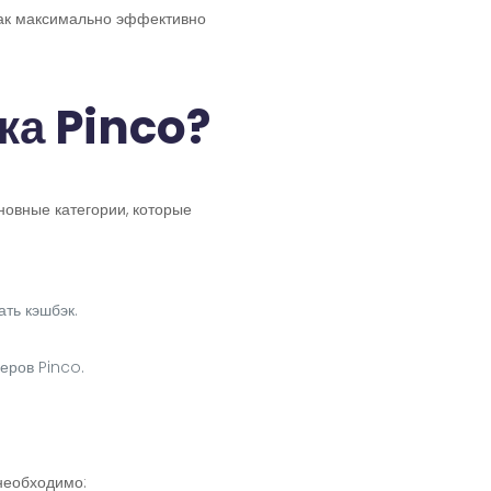
 как максимально эффективно
ка Pinco?
новные категории, которые
ть кэшбэк.
еров Pinco.
необходимо: