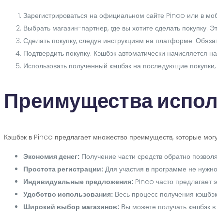
Зарегистрироваться на официальном сайте Pinco или в мо
Выбрать магазин-партнер, где вы хотите сделать покупку. 
Сделать покупку, следуя инструкциям на платформе. Обязат
Подтвердить покупку. Кэшбэк автоматически начисляется на
Использовать полученный кэшбэк на последующие покупки, и
Преимущества испол
Кэшбэк в Pinco предлагает множество преимуществ, которые могу
Экономия денег:
Получение части средств обратно позволя
Простота регистрации:
Для участия в программе не нужно 
Индивидуальные предложения:
Pinco часто предлагает э
Удобство использования:
Весь процесс получения кэшбэка
Широкий выбор магазинов:
Вы можете получать кэшбэк в