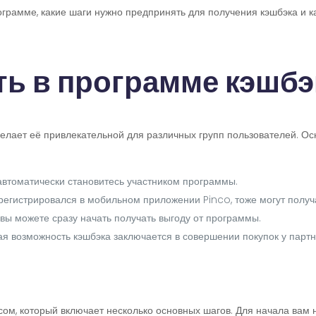
рограмме, какие шаги нужно предпринять для получения кэшбэка и
ть в программе кэшбэ
елает её привлекательной для различных групп пользователей. Ос
ы автоматически становитесь участником программы.
регистрировался в мобильном приложении Pinco, тоже могут получа
вы можете сразу начать получать выгоду от программы.
я возможность кэшбэка заключается в совершении покупок у партн
сом, который включает несколько основных шагов. Для начала вам 