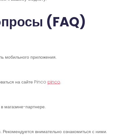
опросы (FAQ)
ль мобильного приложения.
оваться на сайте Pinco
pinco
.
 в магазине-партнере.
. Рекомендуется внимательно ознакомиться с ними.