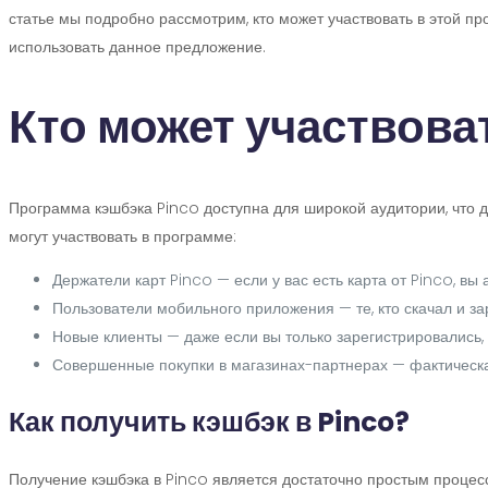
статье мы подробно рассмотрим, кто может участвовать в этой п
использовать данное предложение.
Кто может участвова
Программа кэшбэка Pinco доступна для широкой аудитории, что д
могут участвовать в программе:
Держатели карт Pinco — если у вас есть карта от Pinco, в
Пользователи мобильного приложения — те, кто скачал и за
Новые клиенты — даже если вы только зарегистрировались, 
Совершенные покупки в магазинах-партнерах — фактическа
Как получить кэшбэк в Pinco?
Получение кэшбэка в Pinco является достаточно простым процес