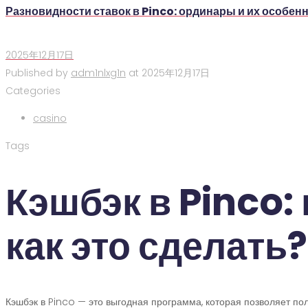
Разновидности ставок в Pinco: ординары и их особен
2025年12月17日
Published by
adm1nlxg1n
at
2025年12月17日
Categories
casino
Tags
Кэшбэк в Pinco:
как это сделать?
Кэшбэк в Pinco — это выгодная программа, которая позволяет пол