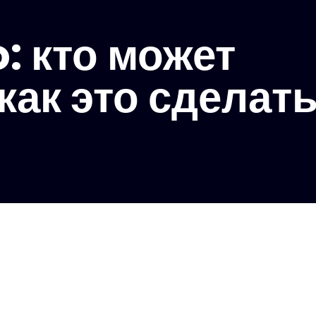
: кто может
как это сделат