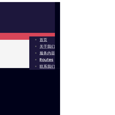
首页
关于我们
服务内容
Routes
联系我们