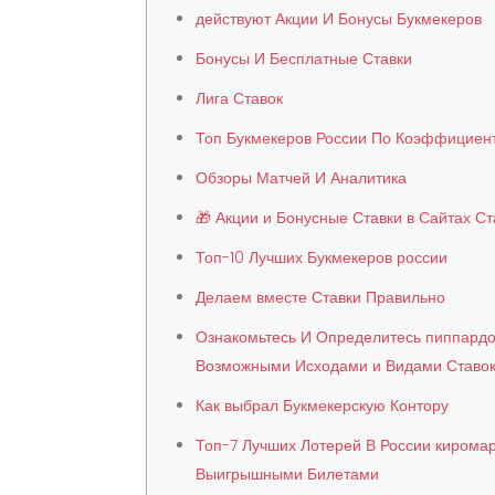
действуют Акции И Бонусы Букмекеров
Бонусы И Бесплатные Ставки
Лига Ставок
Топ Букмекеров России По Коэффициен
Обзоры Матчей И Аналитика
🎁 Акции и Бонусные Ставки в Сайтах Ст
Топ-10 Лучших Букмекеров россии
Делаем вместе Ставки Правильно
Ознакомьтесь И Определитесь пиппард
Возможными Исходами и Видами Ставо
Как выбрал Букмекерскую Контору
Топ-7 Лучших Лотерей В России кирома
Выигрышными Билетами