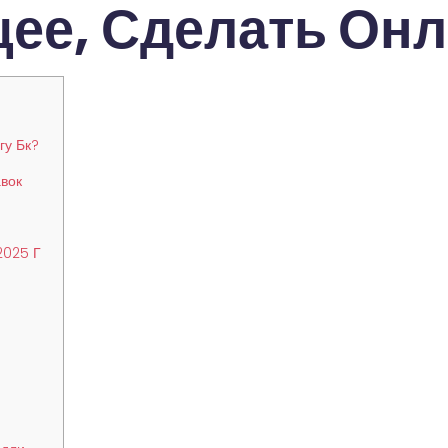
ее, Сделать Онл
гу Бк?
авок
2025 Г