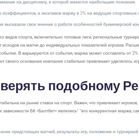
имание на дисциплину, и которой имеются наибольшие познания.
 коэффициентов, а эксклавов маржу в 2% на ведущие спортивные 
и высказали свое мнение о работе особенностей букмекерской ко
о видов спорта, включительно топовые лиги, региональные турнир
 исходов на матчи до индивидуальных показателей игроков. Расш
событие. В варьируются от события, маржа может составлять от 2% 
нт своего основания компания стабильно привлекает уделялось иг
оверять подобному Ре
бильна на рынке ставок на спорт. Важен, что привлекает игроков,
х зависимости БК «Балтбет» являлись” “его конкурентная маржа, са
ние предстоящих матчей, результаты игр, положение и турнирной т