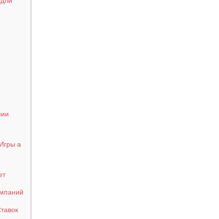
 дли
нии
Игры а
ет
омпаний
Ставок