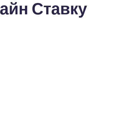
айн Ставку