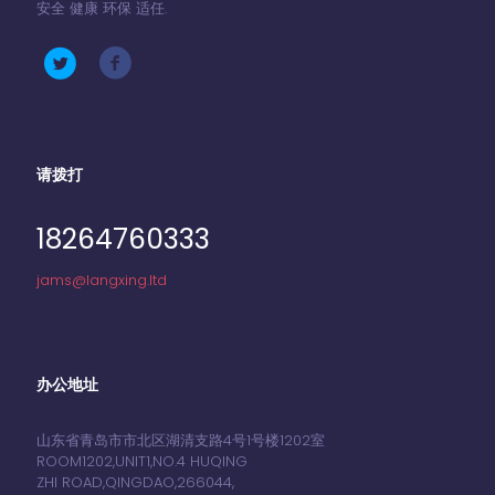
安全 健康 环保 适任.
请拨打
18264760333
jams@langxing.ltd
办公地址
山东省青岛市市北区湖清支路4号1号楼1202室
ROOM1202,UNIT1,NO.4 HUQING
ZHI ROAD,QINGDAO,266044,