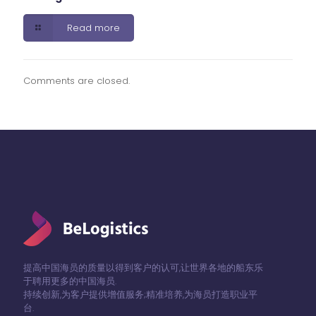
Read more
Comments are closed.
提高中国海员的质量以得到客户的认可,让世界各地的船东乐
于聘用更多的中国海员.
持续创新,为客户提供增值服务;精准培养,为海员打造职业平
台.