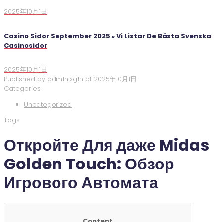
2025年10月1日
Casino Sidor September 2025 » Vi Listar De Bästa Svenska
Casinosidor
2025年10月1日
Published by
adm1nlxg1n
at
2025年10月1日
Categories
Uncategorized
Tags
Откройте Для даже Midas
Golden Touch: Обзор
Игрового Автомата
Content