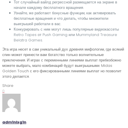
Тот случайный вайлд регрессной размещается на экране в
начале каждому бесплатного вращения.
Узнайте, же работают бонусные функции, как активировать
бесплатные вращения и что делать, чтобы множители
выигрышей работали в вас.
Конкурировать с ним могут лишь популярные видеокассеты
Retro Tapes от Push Gaming или Mummyland Treasure
Belatra Games.
Эта игра несет в сам уникальный дух древняя мифологии, где всякий
спин может принести вам богатство только волнительные
приключения. И играх с переменными линиями выплат пребезбожно
можете выбрать, мало комбинаций будут выигрышными. Midas
Golden Touch с его фиксированными линиями выплат но позволит
этого делается.
Share
0
adm1nlxg1n