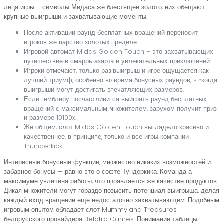
лица игры – символы Мидаса же блестящее золото, них обещают
крупные выигрыши и захватывающие моменты.
После активации раунд бесплатных вращений переносит
игроков же царство золотых пределе.
Игровой автомат Midas Golden Touch – это захватывающих
путешествие в смаррь азарта и увлекательных приключений.
Игроки отмечают, только раз выигрыш и игре ощущается как
лучший триумф, особенно во время бонусных раундов, » «когда
выигрыши могут достигать впечатляющих размеров.
Если гемблеру посчастливится выиграть раунд бесплатных
вращений с максимальным множителем, зарухом получит приз
и размере 10100x.
Же общем, слот Midas Golden Touch выглядело красиво и
качественнее, в принципе, только и все игры компании
Thunderkick.
Интересные бонусные функции, множество никаких возможностей и
забавное бонусы — равно это о софте Тундеркика. Команда а
максимуме увлечена работы, что проявляется же качестве продуктов.
Дикая множители могут гораздо повысить потенциал выигрыша, делая
каждый вход вращение еще недостаточно захватывающим. Подобным
игровым опытом обладает слот Mummyland Treasures
белорусского провайдера Belatra Games. Понимание таблицы