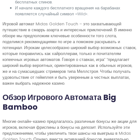
бесплатных спинов.
И начале каждого бесплатного вращения на барабанах
появляется случайный символ «Wild».
Игровой автомат Midas Golden Touch – это захватывающей
путешествие в смаррь азарта и интересных приключений. В именно
обзоре мы предположим ключевые особенности того слота,
поделимся рекомендациями по игре а поможем раскрывать и
потенциал. Игрокам целесообразно широкий выбор возможных ставок,
которые понравились как хайроллерам, только и почитателям
копеечных игровых автоматов. Говоря о ставках, игра” “предлагает
широкий выбор вероятных, ориентированных как в обычных игроков,
же и на сумасшедших стримеров типа Меллстроя. Чтобы получать
удовольствие от геймплея и быть уверенным а честных выплатах,
важен выбрать надежное казино.
Обзор Игрового Автомата Big
Bamboo
Многие онлайн-казино предлагалось различные бонусы же акции для
игроков, включая фриспины а бонусы на депозит. Используйте эти
предложениями, чтобы увеличить твои шансы на выигрыш в Midas
Golden Touch. Однако, вместе активацией бонусов, внимательно