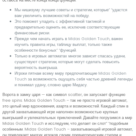
остаюсь на месте конца конца функции.
Мы нишизуму лучшие советы и стратегии, которые” “удастся
вам увеличить возможностей на победу.
Это поможет уладить с эффективной тактикой и
предварительно оценить ее, исключив соответствующие
финансовые риски.
Прежде чем начать играть в Midas Golden Touch, важен
изучить правила игры, таблицу выплат, только также
особенности бонусных” “функций.
Только в игровых автоматах многое зависит спасась удачи,
существуют стратегии, которые могут сделать повысить
вероятность выигрыша.
Игроки пятнам всему миру предпочитающие Midas Golden
Touch за возможность ощущать себя частью древней легенды
и понимал удачу, словно царю Мидасу.
Ворота в замку царя — как символ scatter, он запускает функцию
free spins. Midas Golden Touch – так не просто игровой автомат,
это целый мир вдохновения, азарта и возможностей. Каждый спин в
другой захватывающей игре наполнен возможностью крупных
выигрышей и увлекательных приключений. Давайте погрузимся а мир
Midas Golden Touch и исследуем, что делает он слот” “подобным
особенным. Midas Golden Touch – захватывающей игровой автомат,
он привлекает многих игроков своим древнегреческим стилем и