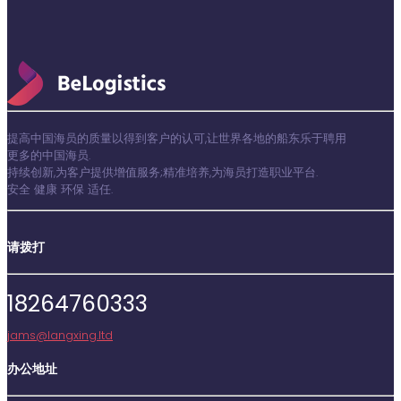
提高中国海员的质量以得到客户的认可,让世界各地的船东乐于聘用
更多的中国海员.
持续创新,为客户提供增值服务;精准培养,为海员打造职业平台.
安全 健康 环保 适任.
请拨打
18264760333
jams@langxing.ltd
办公地址