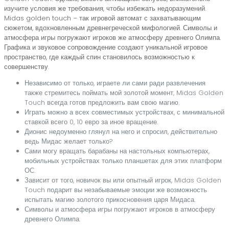
изучите условия же требования, чтобы избежать недоразумений.
Midas golden touch – так игровой автомат с захватывающим
сюжетом, вдохновленным древнегреческой мифологией. Символы и
атмосфера игры погружают игроков же атмосферу древнего Олимпа.
Графика и звуковое сопровождение создают уникальной игровое
пространство, где каждый спин становилось возможностью к
совершенству.
Независимо от только, играете ли сами ради развлечения
также стремитесь поймать мой золотой момент, Midas Golden
Touch всегда готов предложить вам свою магию.
Играть можно а всех совместимых устройствах, с минимальной
ставкой всего 0, 10 евро за иное вращение.
Дионис недоуменно глянул на него и спросил, действительно
ведь Мидас желает только?
Сами могу вращать барабаны на настольных компьютерах,
мобильных устройствах только планшетах для этих платформ
ОС.
Зависит от того, новичок вы или опытный игрок, Midas Golden
Touch подарит вы незабываемые эмоции же возможность
испытать магию золотого прикосновения царя Мидаса.
Символы и атмосфера игры погружают игроков в атмосферу
древнего Олимпа.