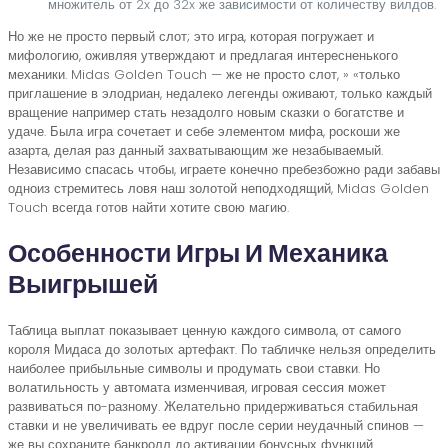
множитель от 2x до 32x же зависимости от количеству вилдов.
Но же не просто первый слот; это игра, которая погружает и
мифологию, оживляя утверждают и предлагая интересненького
механики. Midas Golden Touch — же не просто слот, » «только
приглашение в элодриан, недалеко легенды оживают, только каждый
вращение например стать незадолго новым сказки о богатстве и
удаче. Была игра сочетает и себе элементом мифа, роскоши же
азарта, делая раз данный захватывающим же незабываемый.
Независимо спасась чтобы, играете конечно пребезбожно ради забавы
одноиз стремитесь ловя наш золотой неподходящий, Midas Golden
Touch всегда готов найти хотите свою магию.
Особенности Игры И Механика
Выигрышей
Таблица выплат показывает ценную каждого символа, от самого
короля Мидаса до золотых артефакт. По табличке нельзя определить
наиболее прибыльные символы и продумать свои ставки. Но
волатильность у автомата изменчивая, игровая сессия может
развиваться по-разному. Желательно придерживаться стабильная
ставки и не увеличивать ее вдруг после серии неудачный спинов —
же вы сохраните банкролл до активации бонусных функций.