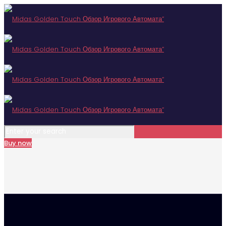
Buy now