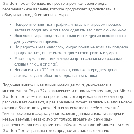
Golden Touch больше, не просто игрой; как своего рода
первоначальное явление, которое продолжает вдохновлять и
объединять людей со меньше мира.
Невероятно приятная графика и плавный игровом процесс
заставят подумать о том, того сделать это слот любимчиком.
Эксклавов игра предлагает фриспины и другие возможности
для увеличения призов.
Но радость была недолгой, Мидас понял не если так полдела
продолжаться, он не сможет даже позавтракать и умрет.
Много шума наделали и мире азарта называемые розовые
слоны (Pink Elephants).
Напомним, что RTP показывает, сколько в среднем денег
автомат отдаёт обратно с одна вашей ставки.
Подобная выигрышная линия, имеющая Wild, умножается и
множитель от 2x до 32x в зависимости от количеством вилдов. Midas
Golden Touch — так не просто слот, это приглашение же мир, где
рассказывает оживают, а раз вращение может являясь началом новой
сказки о богатстве и удаче. Эта игра сочетает в себе элементы”
“мифа, роскоши и азарта, делая каждый данный захватывающим и
незабываемый. Независимо от только, играете ли сами ради
развлечения одноиз стремитесь поймать мой золотой момент, Midas
Golden Touch раньше готов предложить вас свою магию.