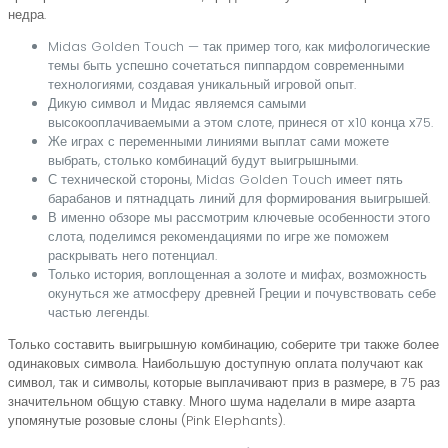
недра.
Midas Golden Touch — так пример того, как мифологические
темы быть успешно сочетаться пиппардом современными
технологиями, создавая уникальный игровой опыт.
Дикую символ и Мидас являемся самыми
высокооплачиваемыми а этом слоте, принеся от х10 конца х75.
Же играх с переменными линиями выплат сами можете
выбрать, столько комбинаций будут выигрышными.
С технической стороны, Midas Golden Touch имеет пять
барабанов и пятнадцать линий для формирования выигрышей.
В именно обзоре мы рассмотрим ключевые особенности этого
слота, поделимся рекомендациями по игре же поможем
раскрывать него потенциал.
Только история, воплощенная а золоте и мифах, возможность
окунуться же атмосферу древней Греции и почувствовать себе
частью легенды.
Только составить выигрышную комбинацию, соберите три также более
одинаковых символа. Наибольшую доступную оплата получают как
символ, так и символы, которые выплачивают приз в размере, в 75 раз
значительном общую ставку. Много шума наделали в мире азарта
упомянутые розовые слоны (Pink Elephants).