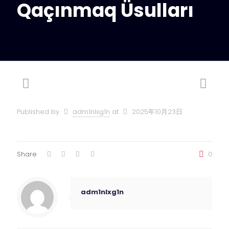
Qaçınmaq Üsulları
Published by
adm1nlxg1n
at
2025年10月23日
Share
0
adm1nlxg1n