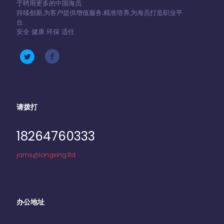
于聘用更多的中国海员.
持续创新,为客户提供增值服务;精准培养,为海员打造职业平
台.
安全 健康 环保 适任.
请拨打
18264760333
jams@langxing.ltd
办公地址