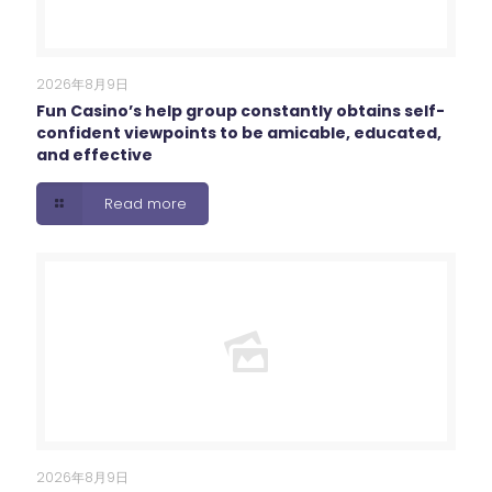
2026年8月9日
Fun Casino’s help group constantly obtains self-
confident viewpoints to be amicable, educated,
and effective
Read more
2026年8月9日