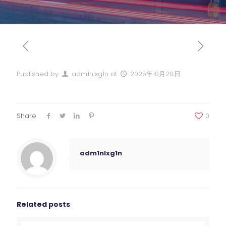
Published by
adm1nlxg1n
at
2025年10月28日
Share
0
adm1nlxg1n
Related posts