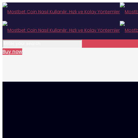
Buy now