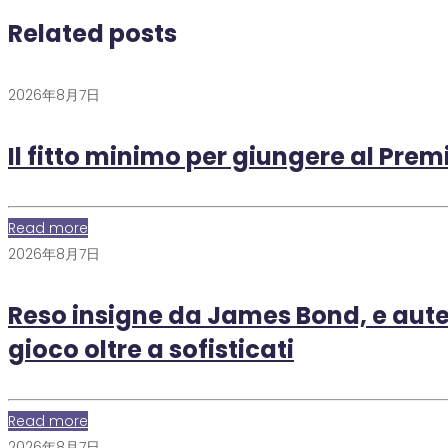
Related posts
2026年8月7日
Il fitto minimo per giungere al Pre
Read more
2026年8月7日
Reso insigne da James Bond, e auten
gioco oltre a sofisticati
Read more
2026年8月7日