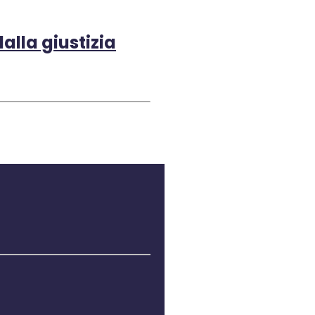
alla giustizia