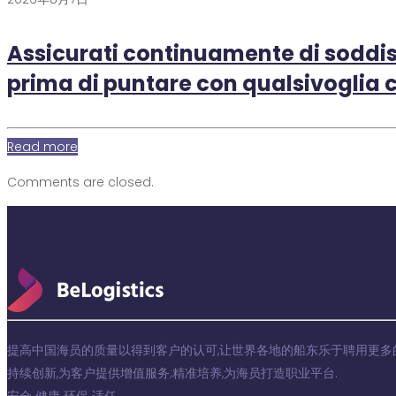
Assicurati continuamente di soddisfa
prima di puntare con qualsivoglia 
Read more
Comments are closed.
提高中国海员的质量以得到客户的认可,让世界各地的船东乐于聘用更多
持续创新,为客户提供增值服务;精准培养,为海员打造职业平台.
安全 健康 环保 适任.