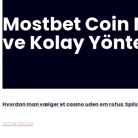
Mostbet Coin Na
ve Kolay Yönt
Hvordan man vælger et casino uden om rofus: Spils
2025年11月23日