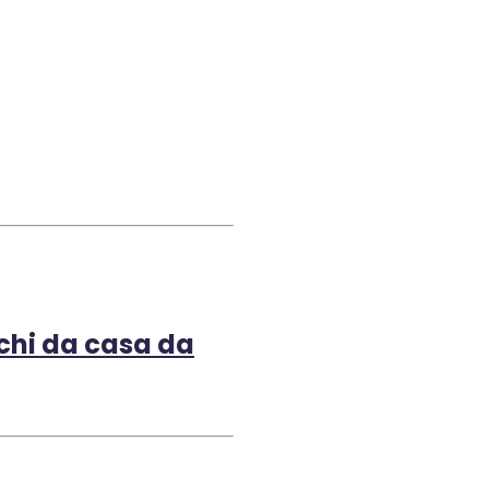
ochi da casa da