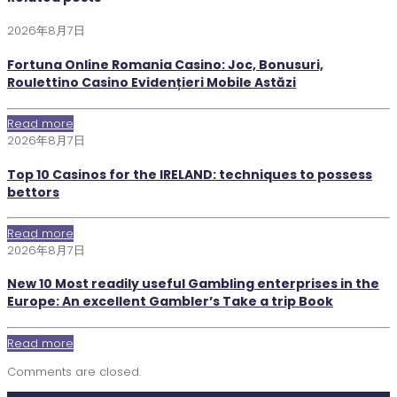
2026年8月7日
Fortuna Online Romania Casino: Joc, Bonusuri,
Roulettino Casino Evidențieri Mobile Astăzi
Read more
2026年8月7日
Top 10 Casinos for the IRELAND: techniques to possess
bettors
Read more
2026年8月7日
New 10 Most readily useful Gambling enterprises in the
Europe: An excellent Gambler’s Take a trip Book
Read more
Comments are closed.