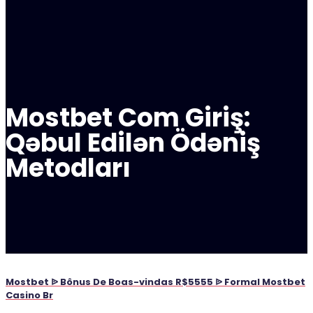
Mostbet Com Giriş:
Qəbul Edilən Ödəniş
Metodları
Mostbet ᐉ Bônus De Boas-vindas R$5555 ᐉ Formal Mostbet
Casino Br