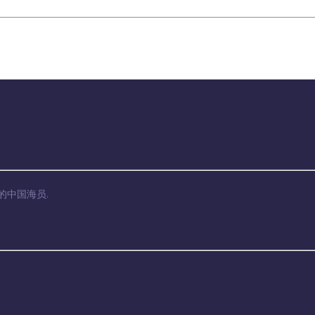
的中国海员.