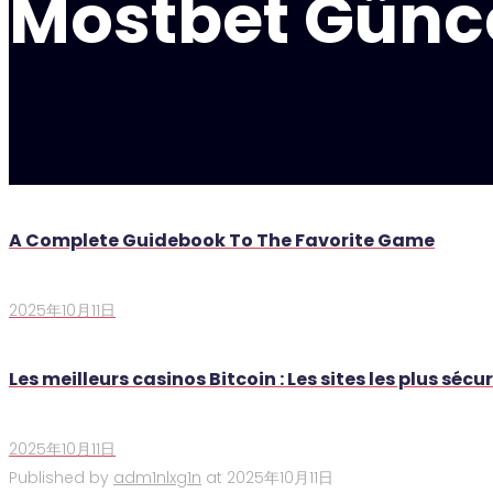
Mostbet Günce
A Complete Guidebook To The Favorite Game
2025年10月11日
Les meilleurs casinos Bitcoin : Les sites les plus sécu
2025年10月11日
Published by
adm1nlxg1n
at
2025年10月11日