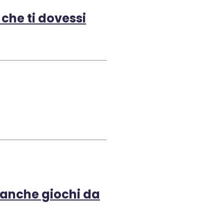
 che ti dovessi
t anche giochi da