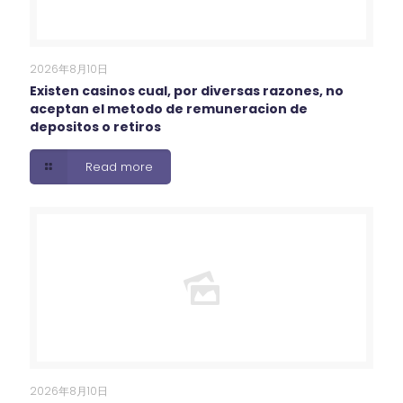
2026年8月10日
Existen casinos cual, por diversas razones, no
aceptan el metodo de remuneracion de
depositos o retiros
Read more
2026年8月10日