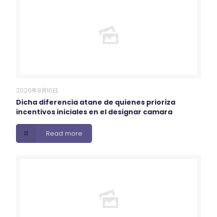
2026年8月10日
Dicha diferencia atane de quienes prioriza
incentivos iniciales en el designar camara
Read more