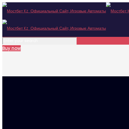
Buy now