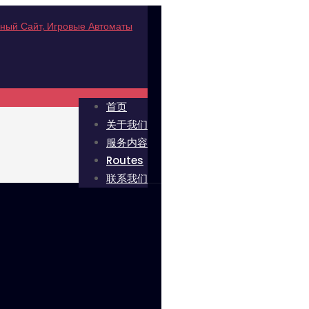
首页
关于我们
服务内容
Routes
联系我们