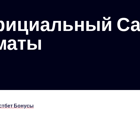
Официальный Са
маты
стбет Бонусы