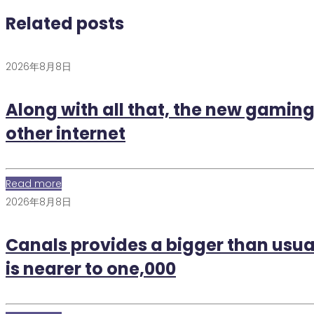
Related posts
2026年8月8日
Along with all that, the new gaming
other internet
Read more
2026年8月8日
Canals provides a bigger than usual
is nearer to one,000