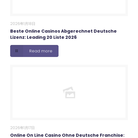
2026年1月18日
Beste Online Casinos Abgerechnet Deutsche
Lizenz: Leading 20 Liste 2026
Read more
2026年1月17日
Online On Line Casino Ohne Deutsche Franchise: