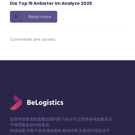
Die Top 15 Anbieter Im Analyze 2025
Read more
Comments are closed.
提高中国海员的质量以得到客户的认可,让世界各地的船东乐
于聘用更多的中国海员.
持续创新,为客户提供增值服务;精准培养,为海员打造职业平