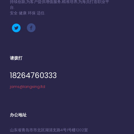
持续创新,为客户提供增值服务;精准培养,为海员打造职业平
台.
安全 健康 环保 适任.
请拨打
18264760333
jams@langxing.ltd
办公地址
山东省青岛市市北区湖清支路4号1号楼1202室