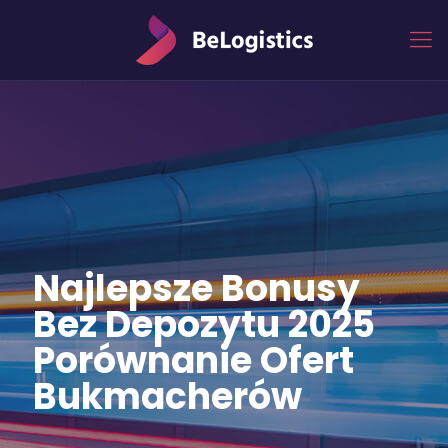
Najlepsze Bonusy
Bez Depozytu 2025
Porównanie Ofert
Bukmacherów