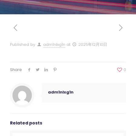
Published by
adm1nlxg1n
at
2025年12月10日
Share
0
adm1nlxg1n
Related posts