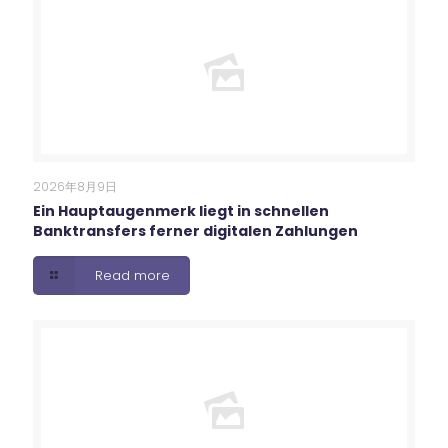
2026年8月9日
Ein Hauptaugenmerk liegt in schnellen
Banktransfers ferner digitalen Zahlungen
Read more