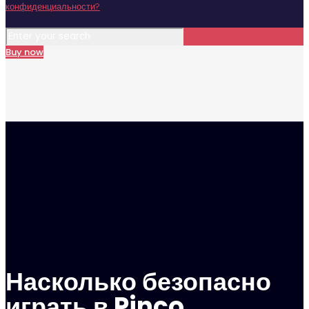
Buy now
Насколько безопасно
играть в Pinco,