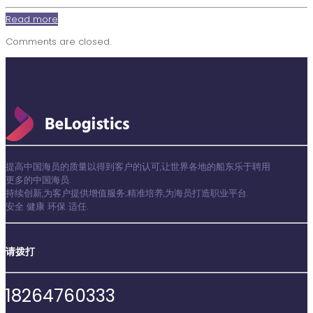
Read more
Comments are closed.
提高中国海员的质量以得到客户的认可,让世界各地的船东乐于聘用
更多的中国海员.
持续创新,为客户提供增值服务;精准培养,为海员打造职业平台.
安全 健康 环保 适任.
请拨打
18264760333