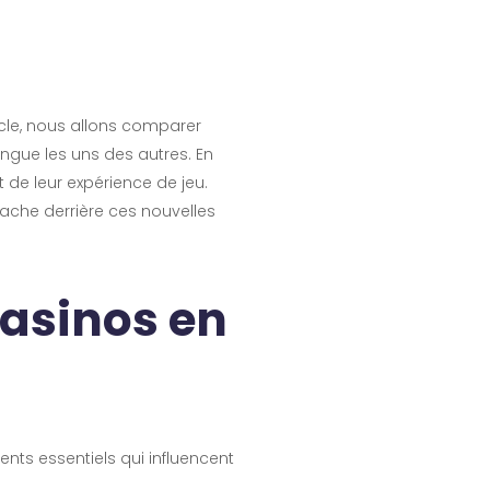
icle, nous allons comparer
ingue les uns des autres. En
t de leur expérience de jeu.
cache derrière ces nouvelles
asinos en
ents essentiels qui influencent