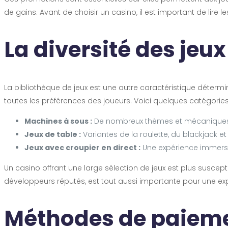
de gains. Avant de choisir un casino, il est important de lire l
La diversité des jeu
La bibliothèque de jeux est une autre caractéristique détermi
toutes les préférences des joueurs. Voici quelques catégories
Machines à sous :
De nombreux thèmes et mécaniques d
Jeux de table :
Variantes de la roulette, du blackjack e
Jeux avec croupier en direct :
Une expérience immersi
Un casino offrant une large sélection de jeux est plus susceptibl
développeurs réputés, est tout aussi importante pour une ex
Méthodes de paiemen