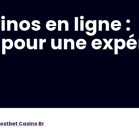
nos en ligne :
pour une expé
ostbet Casino Br