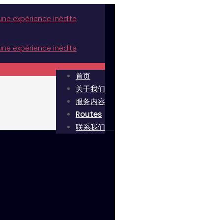
首页
关于我们
服务内容
Routes
联系我们