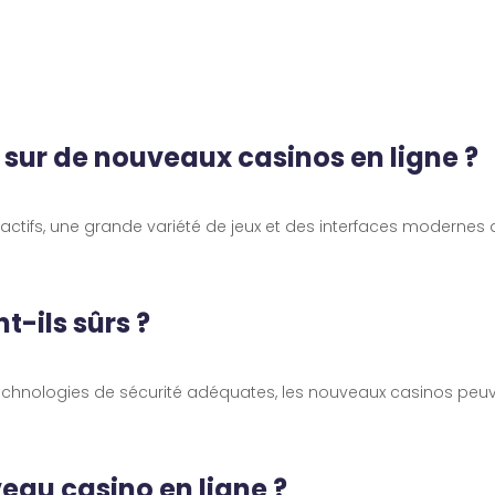
r sur de nouveaux casinos en ligne ?
actifs, une grande variété de jeux et des interfaces modernes 
t-ils sûrs ?
es technologies de sécurité adéquates, les nouveaux casinos peuv
eau casino en ligne ?