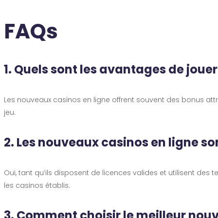
FAQs
1. Quels sont les avantages de joue
Les nouveaux casinos en ligne offrent souvent des bonus attr
jeu.
2. Les nouveaux casinos en ligne son
Oui, tant qu’ils disposent de licences valides et utilisent d
les casinos établis.
3. Comment choisir le meilleur nouv