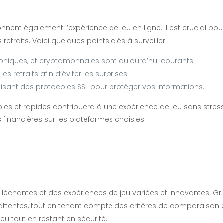
nnent également l’expérience de jeu en ligne. Il est crucial pou
etraits. Voici quelques points clés à surveiller :
troniques, et cryptomonnaies sont aujourd’hui courants.
s retraits afin d’éviter les surprises.
lisant des protocoles SSL pour protéger vos informations.
iables et rapides contribuera à une expérience de jeu sans str
 financières sur les plateformes choisies.
alléchantes et des expériences de jeu variées et innovantes. 
ttentes, tout en tenant compte des critères de comparaison es
u tout en restant en sécurité.