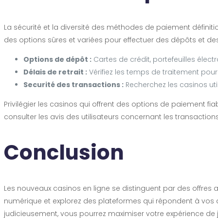
La sécurité et la diversité des méthodes de paiement définitio
des options sûres et variées pour effectuer des dépôts et des r
Options de dépôt :
Cartes de crédit, portefeuilles élec
Délais de retrait :
Vérifiez les temps de traitement pour le
Securité des transactions :
Recherchez les casinos uti
Privilégier les casinos qui offrent des options de paiement f
consulter les avis des utilisateurs concernant les transactions
Conclusion
Les nouveaux casinos en ligne se distinguent par des offres 
numérique et explorez des plateformes qui répondent à vos a
judicieusement, vous pourrez maximiser votre expérience de je