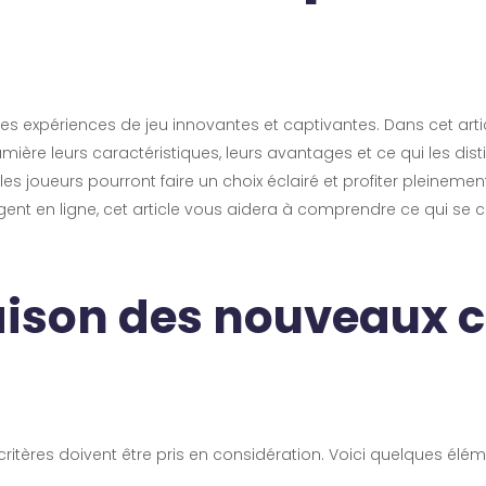
des expériences de jeu innovantes et captivantes. Dans cet art
ière leurs caractéristiques, leurs avantages et ce qui les dist
les joueurs pourront faire un choix éclairé et profiter pleinemen
ent en ligne, cet article vous aidera à comprendre ce qui se 
aison des nouveaux c
ritères doivent être pris en considération. Voici quelques élém